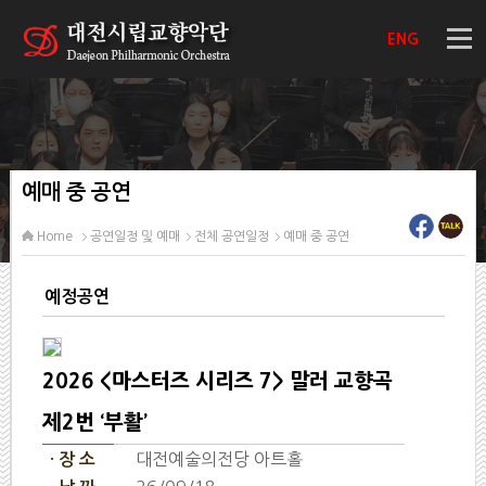
ENG
예매 중 공연
Home
공연일정 및 예매
전체 공연일정
예매 중 공연
예정공연
2026 <마스터즈 시리즈 7> 말러 교향곡
제2번 ‘부활’
대전예술의전당 아트홀
· 장 소