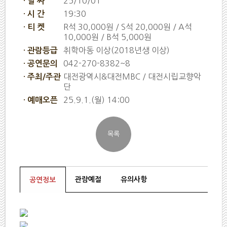
25/10/01
· 날 짜
19:30
· 시 간
R석 30,000원 / S석 20,000원 / A석
· 티 켓
10,000원 / B석 5,000원
취학아동 이상(2018년생 이상)
· 관람등급
042-270-8382~8
· 공연문의
대전광역시&대전MBC / 대전시립교향악
· 주최/주관
단
25.9.1.(월) 14:00
· 예매오픈
관람예절
유의사항
공연정보