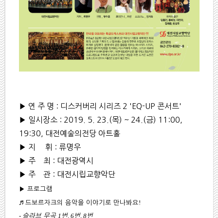
▶ 연 주 명 : 디스커버리 시리즈 2 'EQ-UP 콘서트'
▶ 일시장소 : 2019. 5. 23.(목) ~ 24.(금) 11:00,
19:30, 대전예술의전당 아트홀
▶ 지 휘 : 류명우
▶ 주 최 : 대전광역시
▶ 주 관 : 대전시립교향악단
▶ 프로그램
!
♬
드보르자크의 음악을 이야기로 만나봐요
-
1
, 6
, 8
슬라브 무곡
번
번
번