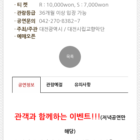
R : 10,000won, S : 7,000won
· 티 켓
36개월 이상 입장 가능
· 관람등급
042-270-8382~7
· 공연문의
대전광역시 / 대전시립교향악단
· 주최/주관
· 예매오픈
관람예절
유의사항
공연정보
관객과 함께하는 이벤트
!!!
(저녁공연만
해당)