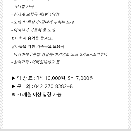
-
카니발 서곡
-
9
4
신세계 교향곡 제
번
악장
-
‘
’-
오페라
루살카
달에게 부치는 노래
-
어머니가 가르쳐 준 노래
.
♬
다함께 음악을 즐겨요
유아들을 위한 가족동요 모음곡
-
-
-
+
머리어깨무릎발
정글숲
–
아기염소
요괴메카드
소피루비
-
-
상어가족
아빠힘내세요 등
▶ 입 장 료 : R석 10,000원, S석 7,000원
▶ 문 의 : 042-270-8382~8
※ 36개월 이상 입장 가능