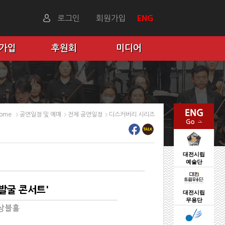
로그인
회원가입
ENG
 가입
후원회
미디어
ome
공연일정 및 예매
전체 공연일정
디스커버리 시리즈
대전시립
예술단
발굴 콘서트'
대전시립
무용단
상블홀