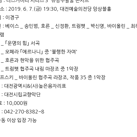
 명 : 디스커버리 시리즈 3 '유망주발굴 콘서트'
 : 2019. 6. 7.(금) 19:30, 대전예술의전당 앙상블홀
 : 이경구
: 베이스 _ 송인범, 호른 _ 신정환, 트럼펫 _ 박신영, 바이올린 _ 
그램
 _
｢운명의 힘
｣ 서곡
_ 오페라
｢
에르나니
｣ 중 '불행한 자여'
_ 호른과 현악을 위한 협주곡
_ 트럼펫 협주곡 내림 마장조 중 1악장
스키 _ 바이올린 협주곡 라장조, 작품 35 중 1악장
 : 대전광역시&(사)높은음자리표
 : 대전시립교향악단
료 : 10,000원
: 042-270-8382~8
아동 이상 입장 가능