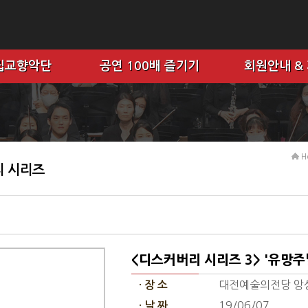
립교향악단
공연 100배 즐기기
회원안내 &
H
 시리즈
<디스커버리 시리즈 3> '유망주
대전예술의전당 앙
· 장 소
19/06/07
· 날 짜