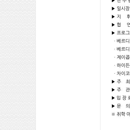
▶ 연 주
▶ 일시장소
▶ 지 휘
▶ 협 연 
▶ 프로
ㆍ베르디
ㆍ베르디 
ㆍ제이콥 
ㆍ하이든 
ㆍ차이코프
▶ 주 최
▶ 주 관
▶ 입 장 
▶ 문 의 
※ 취학 