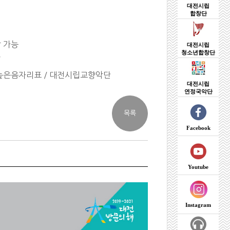
대전시립
합창단
장 가능
대전시립
청소년합창단
7
)높은음자리표 / 대전시립교향악단
대전시립
연정국악단
Facebook
Youtube
Instagram