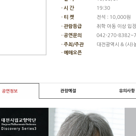
19:30
· 시 간
전석 : 10,000원
· 티 켓
취학 아동 이상 입
· 관람등급
042-270-8382~
· 공연문의
대전광역시 & (사
· 주최/주관
· 예매오픈
관람예절
유의사항
공연정보