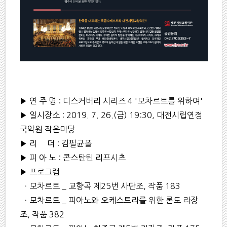
▶ 연 주 명 : 디스커버리 시리즈 4 '모차르트를 위하여'
▶ 일시장소 : 2019. 7. 26.(금) 19:30, 대전시립연정
국악원 작은마당
▶ 리 더 : 김필균폴
▶ 피 아 노 : 콘스탄틴 리프시츠
▶ 프로그램
ㆍ모차르트 _ 교향곡 제25번 사단조, 작품 183
ㆍ모차르트 _ 피아노와 오케스트라를 위한 론도 라장
조, 작품 382