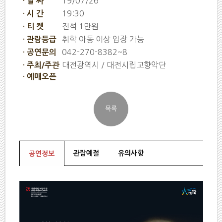
19/07/26
· 날 짜
19:30
· 시 간
전석 1만원
· 티 켓
취학 아동 이상 입장 가능
· 관람등급
042-270-8382~8
· 공연문의
대전광역시 / 대전시립교향악단
· 주최/주관
· 예매오픈
관람예절
유의사항
공연정보