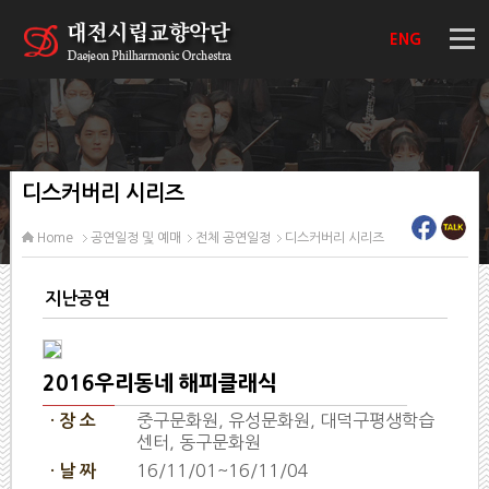
ENG
디스커버리 시리즈
Home
공연일정 및 예매
전체 공연일정
디스커버리 시리즈
지난공연
2016우리동네 해피클래식
중구문화원, 유성문화원, 대덕구평생학습
· 장 소
센터, 동구문화원
16/11/01~16/11/04
· 날 짜