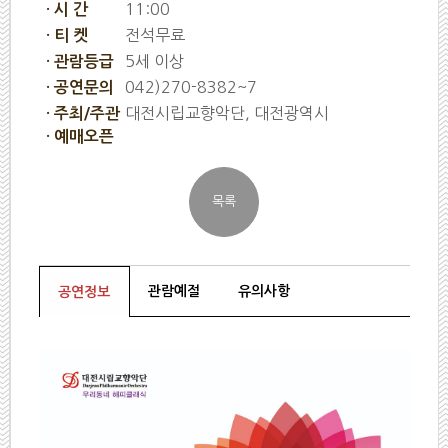
11:00
· 시 간
전석무료
· 티 켓
5세 이상
· 관람등급
042)270-8382~7
· 공연문의
대전시립교향악단, 대전광역시
· 주최/주관
· 예매오픈
관람예절
유의사항
공연정보