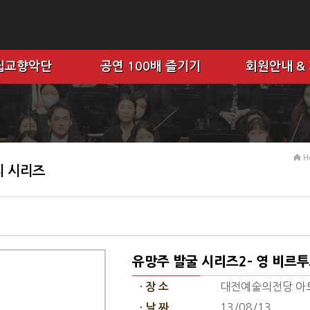
립교향악단
공연 100배 즐기기
회원안내 &
H
 시리즈
유망주 발굴 시리즈2- 영 비르
대전예술의전당 아
· 장 소
13/08/13
· 날 짜