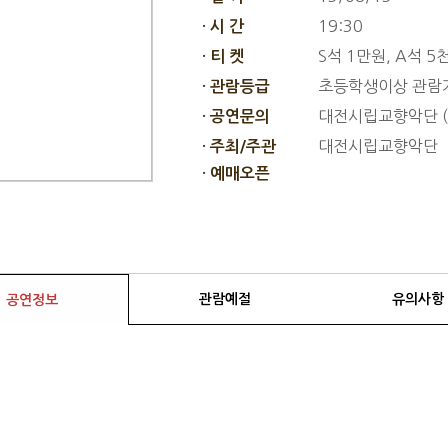
19:30
· 시 간
S석 1만원, A석 5
· 티 켓
초등학생이상 관람
· 관람등급
대전시립교향악단 (04
· 공연문의
대전시립교향악단
· 주최/주관
· 예매오픈
관람예절
유의사항
공연정보