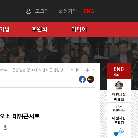
로그인
회원가입
ENG
 가입
후원회
미디어
ome
공연일정 및 예매
전체 공연일정
디스커버리 시리즈
대전시립
예술단
투오소 데뷔콘서트
대전시립
무용단
트홀