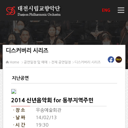
ENG
디스커버리 시리즈
Home
공연일정 및 예매
전체 공연일정
디스커버리 시리즈
지난공연
2014 신년음악회 for 동부지역주민
우송예술회관
· 장 소
14/02/13
· 날 짜
19:30
· 시 간