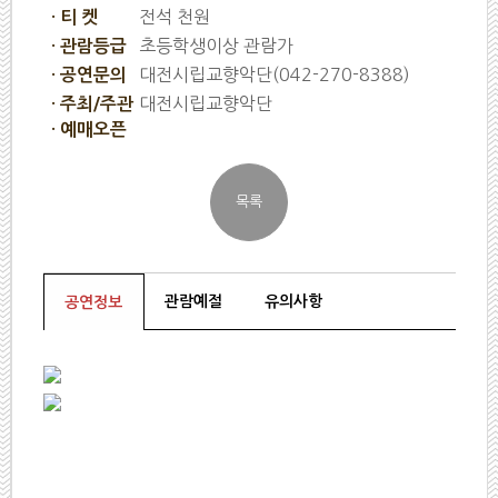
전석 천원
· 티 켓
초등학생이상 관람가
· 관람등급
대전시립교향악단(042-270-8388)
· 공연문의
대전시립교향악단
· 주최/주관
· 예매오픈
관람예절
유의사항
공연정보