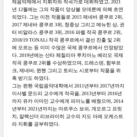
제음악제에서 지휘자와 작곡가로 데뷔하였고
, 2021
년
12
월에는 그의 작품이 앙상블 모데른에 의해 초연
되었다
.
그는 이전 작품들로
2015
제네바 콩쿠르
2
위
,
2017
제네바 콩쿠르
3
위
,
청중상 그리고 메뉴힌 상
,
귄
터 비알라스 콩쿠르
3
위
, 2016
파렐 작곡 콩쿠르
2
위
,
2018/19 TONALi
작곡 콩쿠르에서 결선 진출 및
2
위
에 오르는 등 이미 수많은 국제 콩쿠르에서 인정받았
다
. 2019
년에는 산타 체칠리아 루치아노 베리오 국제
작곡 콩쿠르
2
위를 수상하였으며
,
드레스덴
,
함부르
크
,
제네바
,
뮌헨 그리고 토리노 시로부터 작품을 위
촉 받기도 하였다
.
그는 뮌헨 국립음악대학에서
2011
년부터
2017
년까지
이사벨 문드리 교수에게 작곡을
, 2013
년부터
2016
년
까지 유카 이마민 교수에게 피아노를 배웠으며
, 2014
년부터
2021
년까지는 마르쿠스 보쉬
,
게오르그 프릿
치
,
알렉산더 리브라이히 교수의 지도 아래 오케스트
라 지휘를 공부하였다
.