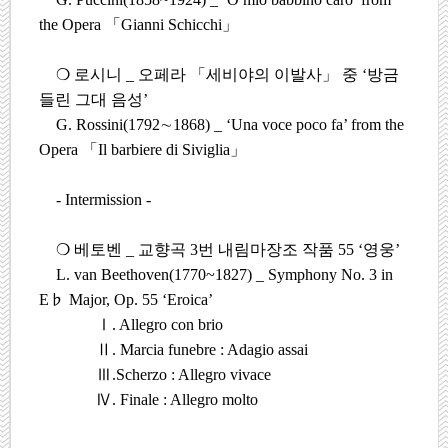
the Opera
「
Gianni Schicchi
」
❍
로시니
_
오페라
「
세비야의 이발사
」
중
‘
방금
들린 그대 음성
’
G. Rossini(1792
∼
1868) _ ‘Una voce poco fa’ from the
Opera
「
Il barbiere di Siviglia
」
- Intermission -
❍
베토벤
_
교향곡
3
번 내림마장조 작품
55 ‘
영웅
’
L. van Beethoven(1770~1827) _ Symphony No. 3 in
E
♭
Major, Op. 55 ‘Eroica’
Ⅰ
. Allegro con brio
Ⅱ
. Marcia funebre : Adagio assai
Ⅲ
.Scherzo : Allegro vivace
Ⅳ
. Finale : Allegro molto