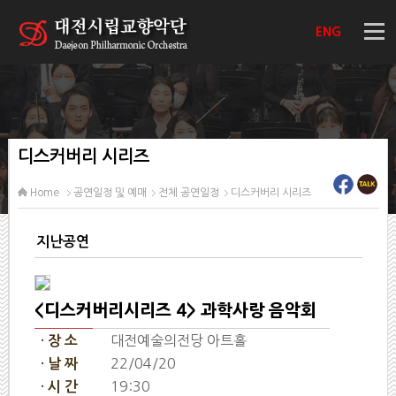
ENG
디스커버리 시리즈
Home
공연일정 및 예매
전체 공연일정
디스커버리 시리즈
지난공연
<디스커버리시리즈 4> 과학사랑 음악회
대전예술의전당 아트홀
· 장 소
22/04/20
· 날 짜
19:30
· 시 간