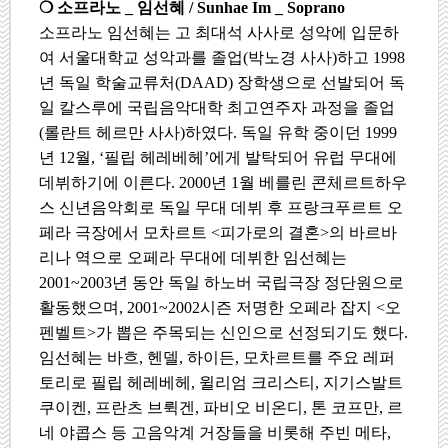
❍
소프라노
_
임선혜
/ Sunhae Im _ Soprano
소프라노 임선혜는 고 최대석 사사로 성악에 입문하
여 서울대학교 성악과를 졸업
(
박노경 사사
)
하고
1998
년 독일 학술교류처
(DAAD)
장학생으로 선발되어 독
일 칼스루에 국립음악대학 최고연주자 과정을 졸업
(
롤란트 헤르만 사사
)
하였다
.
독일 유학 중이던
1999
년
12
월
, ‘
필립 헤레베헤
’
에게 발탁되어 유럽 무대에
데뷔하기에 이른다
. 2000
년
1
월 베를린 콘체르트하우
스 신년음악회로 독일 무대 데뷔 후 프랑크푸르트 오
페라 극장에서 모차르트
<
피가로의 결혼
>
의 바르바
리나 역으로 오페라 무대에 데뷔한 임선혜는
2001~2003
년 동안 독일 하노버 국립극장 정단원으로
활동했으며
, 2001~2002
시즌 저명한 오페라 잡지
<
오
펜벨트
>
가 뽑은 주목되는 신인으로 선정되기도 했다
.
임선혜는 바흐
,
헨델
,
하이든
,
모차르트를 주요 레퍼
토리로 필립 헤레베헤
,
윌리엄 크리스티
,
지기스발트
쿠이켄
,
프란츠 브뤽겐
,
파비오 비온디
,
톤 코프만
,
르
네 야콥스 등 고음악계 거장들을 비롯해 주빈 메타
,