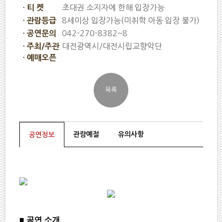
초대권 소지자에 한해 입장가능
· 티 켓
8세이상 입장가능(미취학 아동 입장 불가)
· 관람등급
042-270-8382~8
· 공연문의
대전광역시/대전시립교향악단
· 주최/주관
· 예매오픈
관람예절
유의사항
공연정보
■
공연 소개