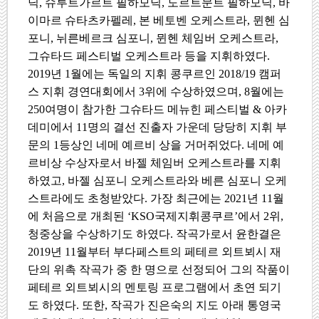
닉
,
슈투트가르트 필하모닉
,
도르트문트 필하모닉
,
바
이마르 슈타츠카펠레
,
본 베토벤 오케스트라
,
뮌헨 심
포니
,
뉘른베르크 심포니
,
뮌헨 체임버 오케스트라
,
그슈타드 페스티벌 오케스트라 등을 지휘하였다
.
2019
년
1
월에는 독일의 지휘 콩쿠르인
2018/19
캠퍼
스 지휘 경연대회에서
3
위에 수상하였으며
, 8
월에는
250
여명이 참가한 그슈타드 메뉴힌 페스티벌
&
아카
데미에서
11
명의 결선 진출자 가운데 당당히 지휘 부
문의
1
등상인 네메 예르비 상을 거머쥐었다
.
네메 예
르비상 수상자로서 바젤 체임버 오케스트라를 지휘
하였고
,
바젤 심포니 오케스트라와 베른 심포니 오케
스트라에도 초청받았다
.
가장 최근에는
2021
년
11
월
에 처음으로 개최된
‘KSO
국제지휘콩쿠르
’
에서
2
위
,
청중상을 수상하기도 하였다
.
작곡가로서 윤한결은
2019
년
11
월부터 부다페스트의 페테르 외트뵈시 재
단의 위촉 작곡가 중 한 명으로 선정되어 그의 작품이
페테르 외트뵈시의 멘토링 프로그램에서 초연 되기
도 하였다
.
또한
,
작곡가 진은숙의 지도 아래 통영국