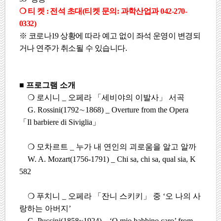
❍
티 켓
:
전석 초대
(
티켓 문의
:
과학산업과
042-270-
0332)
※
코로나
19
상황에 따라 예고 없이 좌석 운영이 변경되
거나 연주가 취소될 수 있습니다
.
■
프로그램 소개
❍
로시니
_
오페라
「
세비야의 이발사
」
서곡
G. Rossini(1792
∼
1868) _ Overture from the Opera
「
Il barbiere di Siviglia
」
❍
모차르트
_
누가 내 연인의 괴로움을 알고 알까
W. A. Mozart(1756-1791) _ Chi sa, chi sa, qual sia, K
582
❍
푸치니
_
오페라
「
잔니 스키키
」
중
‘
오 나의 사
랑하는 아버지
’
G. Puccini(1858~1924) _ ‘O mio babbino caro’ from