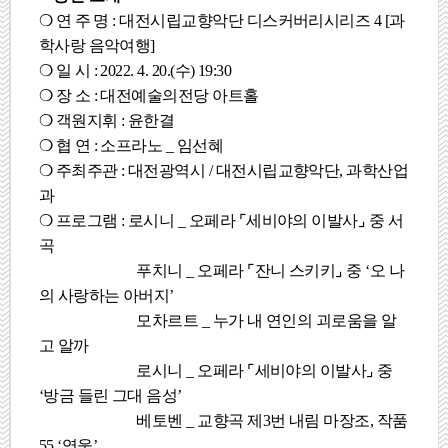
❍
연 주 명
:
대전시립교향악단 디스커버리시리즈
4 [
과
학사랑 음악여행
]
❍
일 시
: 2022. 4. 20.(
수
) 19:30
❍
장 소
:
대전예술의전당 아트홀
❍
객원지휘
:
윤한결
❍
협 연
:
소프라노
_
임선혜
❍
주최주관
:
대전광역시
/
대전시립교향악단
,
과학산업
과
❍
프로그램
:
로시니
_
오페라
⌜
세비야의 이발사
⌟
중 서
곡
푸치니
_
오페라
⌜
잔니 스키키
⌟
중
‘
오 나
의 사랑하는 아버지
’
모차르트
_
누가 내 연인의 괴로움을 알
고 알까
로시니
_
오페라
⌜
세비야의 이발사
⌟
중
‘
방금 들린 그대 음성
’
베토벤
_
교향곡 제3
번 내림 마장조
,
작품
55 ‘
영웅
’