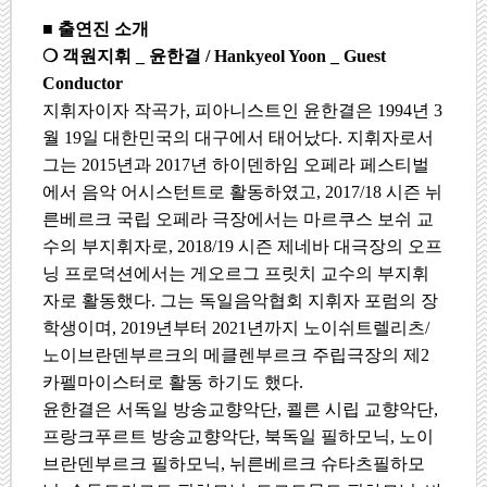
■
출연진 소개
❍
객원지휘
_
윤한결
/ Hankyeol Yoon _ Guest
Conductor
지휘자이자 작곡가
,
피아니스트인 윤한결은
1994
년
3
월
19
일 대한민국의 대구에서 태어났다
.
지휘자로서
그는
2015
년과
2017
년 하이덴하임 오페라 페스티벌
에서 음악 어시스턴트로 활동하였고
, 2017/18
시즌 뉘
른베르크 국립 오페라 극장에서는 마르쿠스 보쉬 교
수의 부지휘자로
, 2018/19
시즌 제네바 대극장의 오프
닝 프로덕션에서는 게오르그 프릿치 교수의 부지휘
자로 활동했다
.
그는 독일음악협회 지휘자 포럼의 장
학생이며
, 2019
년부터
2021
년까지 노이쉬트렐리츠
/
노이브란덴부르크의 메클렌부르크 주립극장의 제
2
카펠마이스터로 활동 하기도 했다
.
윤한결은 서독일 방송교향악단
,
쾰른 시립 교향악단
,
프랑크푸르트 방송교향악단
,
북독일 필하모닉
,
노이
브란덴부르크 필하모닉
,
뉘른베르크 슈타츠필하모