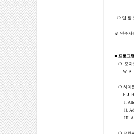
모차르트 
도니제티 
❍ 입 장 
※ 연주자
■ 프로그
❍ 모차르
W. A. Moz
❍ 하이든 
F. J. Hay
I. Alleg
II. Ada
III. All
❍ 모차르트