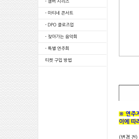
- 챔버 시리즈
- 마티네 콘서트
- DPO 클로즈업
- 찾아가는 음악회
- 특별 연주회
티켓 구입 방법
※
연주
이에 따
(변경 전) S