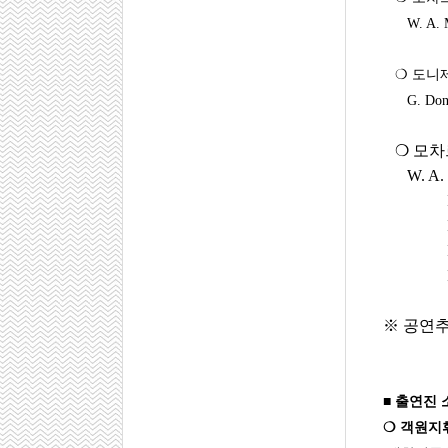
W. A. Moza
❍ 도니제티
G. Donizet
❍
모차
W. A. Mo
※ 공연추
■ 출연진 
❍ 객원지휘_ 