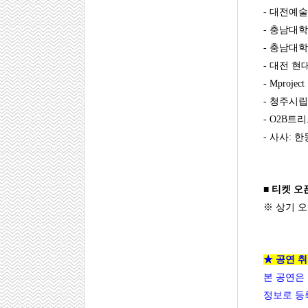
- 대전예
- 충남대
- 충남대
- 대전 
- Mpro
- 청주시
- O2B트
​- 사사: 
■ 티켓 오픈:
※ 상기 
★ 공연 취
본 공연은
정보로 등