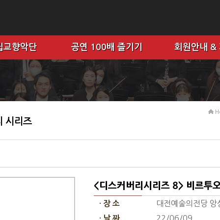
립교향악단
공연 100배 즐기기
회원안내 &
H
 시리즈
<디스커버리시리즈 8> 비르투
대전예술의전당 앙
· 장 소
22/06/09
· 날 짜