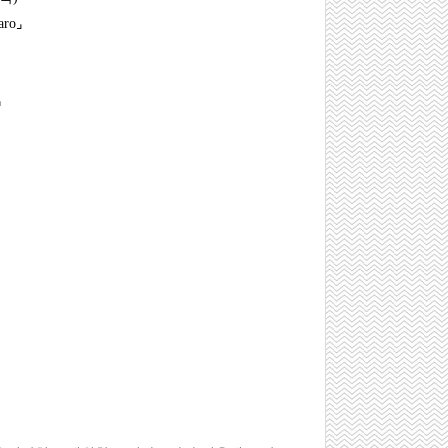
aro⌟
⌟