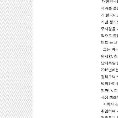
대한민국을
곡과를 졸
게 한국대
기념 정기
주시향을 
적으로 졸
테트 등 
그는 귀국
원시향, 
남서독일 
2016년에
필하모닉 
발휘하여 
띠까나, 
사상 최초
지휘자 김
취임하여 
점유율과 