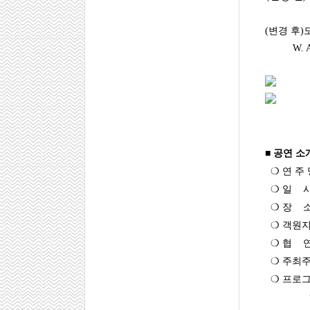
(변경 후
W. A. Moz
■ 공연 소
❍ 연 주
❍ 일 시 : 2
❍ 장 소
❍ 객원지
❍ 협 연 
❍ 주최주
❍ 프로그램
하이든 _