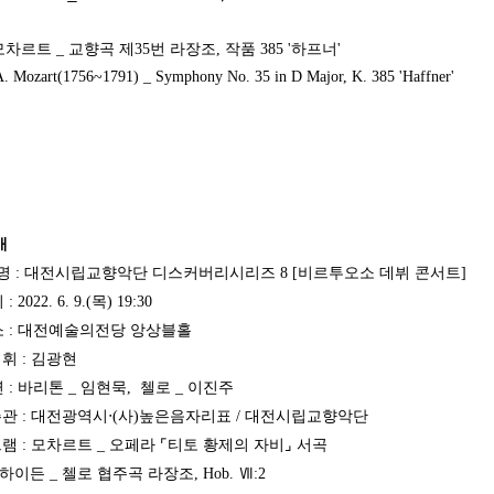
)모차르트
_
교향곡 제
35
번 라장조
,
작품
385 '
하프너
'
art(1756~1791) _ Symphony No. 35 in D Major, K. 385 'Haffner'
개
 명 : 대전시립교향악단 디스커버리시리즈 8 [비르투오소 데뷔 콘서트]
022. 6. 9.(목) 19:30
 : 대전예술의전당 앙상블홀
휘 : 김광현
: 바리톤 _ 임현묵, 첼로 _ 이진주
관 : 대전광역시‧(사)높은음자리표 / 대전시립교향악단
 : 모차르트 _ 오페라 ⌜티토 황제의 자비⌟ 서곡
 첼로 협주곡 라장조, Hob. Ⅶ:2