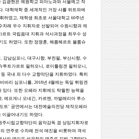
자 김광현은 예원학교 피아노과와 서울예고 작
. 대학재학 중 세계적인 거장 샤를 뒤트와에
휘하였고, 재학생 최초로 서울대학교 60주년
 수차례 우수 지휘자로 선발되어 수원시향과 제
가르트 국립음대 지휘과 석사과정을 최우수 성
기도 하였다. 또한 정명훈, 헤름헤르트 블룸슈
강남심포니, 대구시향, 부천필, 부산시향, 수
일 슈투트가르트 필하모니, 로이틀링겐 필하모니,
등 국내.외 다수 교향악단을 지휘하였다. 특히
비바리 심포니를, 2018년 4월에는 독일 튀링겐
있다. 또한 오페라 지휘에도 탁월한 능력을
약, 에프게니 오네긴, 카르멘, 까발레리아 루스
투란도트’ 공연에서는 대전예술의전당 제작오페라
평을 이끌어내기도 하였다.
로 원주시립교향악단의 음악감독 겸 상임지휘자로
고의 연주로 수차례 전석 매진을 비롯하여 객석
에서의 연이은 성공적인 연주로 지방 교향악단