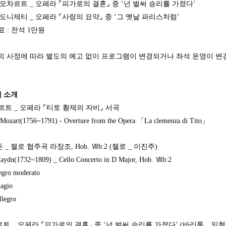
_ 오페라 ⌜피가로의 결혼⌟ 중 ‘넌 벌써 승리를 가졌다’
_ 오페라 ⌜사랑의 묘약⌟ 중 ‘그 옛날 파리스처럼’
료 : 전석 1만원
의 사정에 따라 별도의 예고 없이 프로그램이 변경되거나 좌석 운영이 변경
램 소개
트 _ 오페라 ⌜티토 황제의 자비⌟ 서곡
art(1756~1791) - Overture from the Opera 「La clemenza di Tito」
_ 첼로 협주곡 라장조, Hob. Ⅶb:2 (첼로 _ 이진주)
dn(1732~1809) _ Cello Concerto in D Major, Hob. Ⅶb:2
ro moderato
gio
egro
 _ 오페라 ⌜피가로의 결혼⌟ 중 ‘넌 벌써 승리를 가졌다’ (바리톤 _ 임현