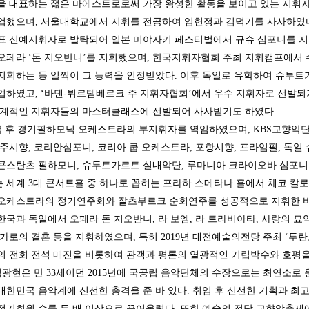
 대표하는 젊은 마에스트로로써 가장 왕성한 활동을 보이고 있는 지휘
업했으며, 서울대학교에서 지휘를 전공하여 임헌정과 김덕기를 사사하였다
표 신예지휘자로 발탁되어 일본 미야자키 페스티벌에서 규슈 심포니를 지
오페라 ‘돈 지오반니’를 지휘했으며, 한국지휘자협회 주최 지휘캠프에서
지휘하는 등 일찍이 그 능력을 인정받았다. 이후 독일로 유학하여 슈투트
업하였고, ‘바덴-뷔르템베르크 주 지휘자협회’에서 우수 지휘자로 선발되
세계적인 지휘자들의 마스터클래스에 선발되어 사사받기도 하였다.
 후 경기필하모닉 오케스트라의 부지휘자를 역임하였으며, KBS교향악단, 
청주시향, 코리안심포니, 코리아 쿱 오케스트라, 포항시향, 프라임필, 독
콘스탄츠 필하모니, 슈투트가르트 실내악단, 루마니아 크라이오바 심포니 
는 세계 3대 콘서트홀 중 하나로 꼽히는 프라하 스메타나 홀에서 체코 칼로
오케스트라의 정기연주회와 잘츠부르크 순회연주를 성공적으로 지휘한 바 
한국과 독일에서 오페라 돈 지오반니, 라 보엠, 라 트라비아타, 사랑의 묘
피가로의 결혼 등을 지휘하였으며, 특히 2019년 대전예술의전당 주최 ‘
의 전회 전석 매진을 비롯하여 관객과 평론의 열광적인 기립박수와 호
광현은 만 33세이던 2015년에 국공립 음악단체의 수장으로는 최연소
대한민국 음악계에 신선한 충격을 준 바 있다. 취임 후 신선한 기획과 최
정기회원 수를 두 배 이상으로 끌어올렸다. 또한 예술의 전당 교향악축제