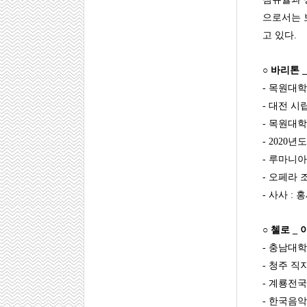
으로서는 
고 있다.
○ 바리톤 _ 
- 목원대
- 대전 시립
- 목원대
- 2020
- 루마니아 Wo
- 오페라 
- 사사 :
○ 첼로 _ 이진
- 충남대
- 청주 직
- 계룡전
- 한국음