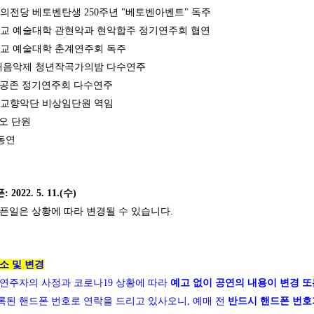
술의전당 베토벤탄생 250주년 "베토벤아벤트" 독주
학교 예술대학 관현악과 현악합주 정기연주회 협연
학교 예술대학 춘계연주회 독주
현대음악제 청년작곡가의밤 다수연주
ject 공존 정기연주회 다수연주
립교향악단 비상임단원 역임
리오 단원
한동연
 2022. 5. 11.(수)
오픈일은 상황에 따라 변경될 수 있습니다.
소 및 변경
 연주자의 사정과 코로나19 상황에 따라
예고 없이 공연의 내용이 변경 또
록된 핸드폰 번호로 연락을 드리고 있사오니, 예매 전
반드시 핸드폰 번호