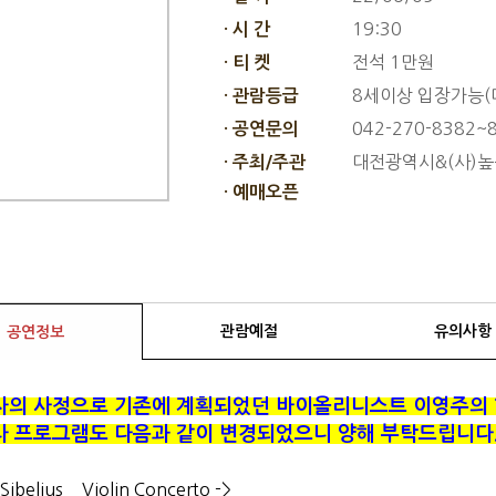
19:30
· 시 간
전석 1만원
· 티 켓
8세이상 입장가능(
· 관람등급
042-270-8382~
· 공연문의
대전광역시&(사)
· 주최/주관
· 예매오픈
관람예절
유의사항
공연정보
자의 사정으로 기존에 계획되었던 바이올리니스트 이영주의 
라 프로그램도 다음과 같이 변경되었으니 양해 부탁드립니다
ibelius _ Violin Concerto ->