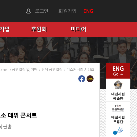
로그인
회원가입
ENG
 가입
후원회
미디어
ome
공연일정 및 예매
전체 공연일정
디스커버리 시리즈
대전시립
예술단
오소 데뷔 콘서트
대전시립
무용단
상블홀