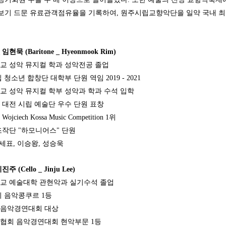
보기 드문 유료관객점유율을 기록하여, 원주시립교향악단을 일약 국내 
임현묵 (Baritone _ Hyeonmook Rim)
학교 성악 뮤지컬 학과 성악전공 졸업
 청소년 합창단 대학부 단원 역임 2019 - 2021
학교 성악 뮤지컬 학부 성악과 학과 수석 입학
년도 대전 시립 예술단 우수 단원 표창
jciech Kossa Music Competition 1위
조작단 "하모니어스" 단원
 홍세표, 이승왕, 성승욱
주 (Cello _ Jinju Lee)
학교 예술대학 관현악과 실기수석 졸업
지 음악콩쿠르 1등
국음악경연대회 대상
악협회 음악경연대회 현악부문 1등