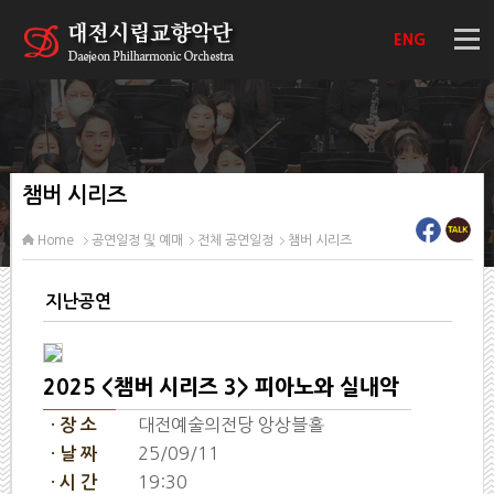
ENG
챔버 시리즈
Home
공연일정 및 예매
전체 공연일정
챔버 시리즈
지난공연
2025 <챔버 시리즈 3> 피아노와 실내악
대전예술의전당 앙상블홀
· 장 소
25/09/11
· 날 짜
19:30
· 시 간