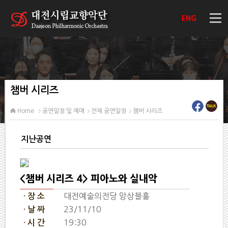
ENG
챔버 시리즈
Home
공연일정 및 예매
전체 공연일정
챔버 시리즈
지난공연
<챔버 시리즈 4> 피아노와 실내악
대전예술의전당 앙상블홀
· 장 소
23/11/10
· 날 짜
19:30
· 시 간