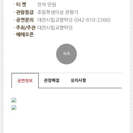
전석 만원
· 티 켓
초등학생이상 관람가
· 관람등급
대전시립교향악단 (042-610-2266)
· 공연문의
대전시립교향악단
· 주최/주관
· 예매오픈
관람예절
유의사항
공연정보