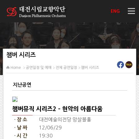
ENG
챔버 시리즈
Home
공연일정 및 예매
전체 공연일정
챔버 시리즈
지난공연
챔버뮤직 시리즈2 - 현악의 아름다움
대전예술의전당 앙살블홀
· 장 소
12/06/29
· 날 짜
19:30
· 시 간