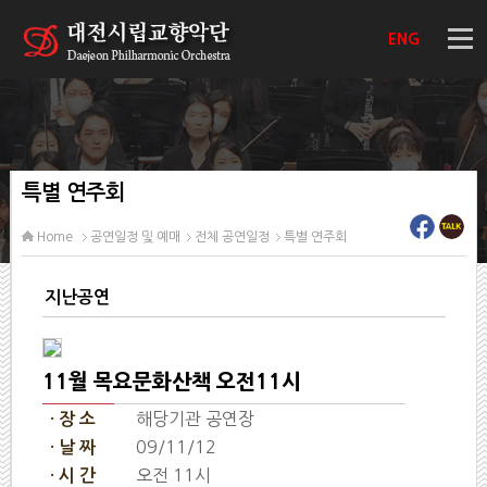
ENG
특별 연주회
Home
공연일정 및 예매
전체 공연일정
특별 연주회
지난공연
11월 목요문화산책 오전11시
해당기관 공연장
· 장 소
09/11/12
· 날 짜
오전 11시
· 시 간