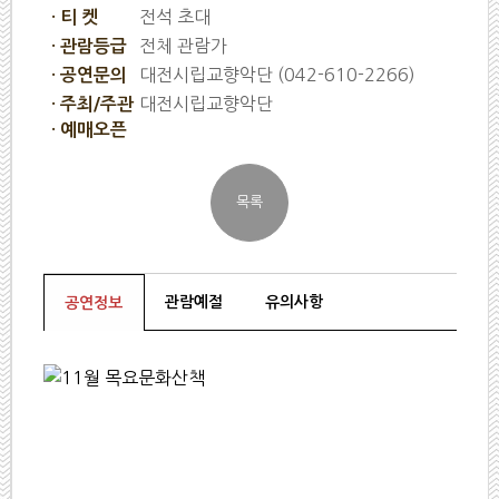
전석 초대
· 티 켓
전체 관람가
· 관람등급
대전시립교향악단 (042-610-2266)
· 공연문의
대전시립교향악단
· 주최/주관
· 예매오픈
관람예절
유의사항
공연정보