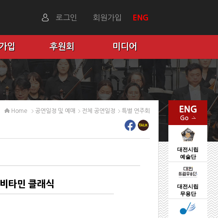
로그인
회원가입
ENG
 가입
후원회
미디어
Home
공연일정 및 예매
전체 공연일정
특별 연주회
대전시립
예술단
 비타민 클래식
대전시립
무용단