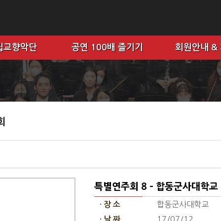
립교향악단
공연 100배 즐기기
회원안내 &
회
특별연주회 8 - 합동군사대학교
합동군사대학교
· 장 소
17/07/12
· 날 짜