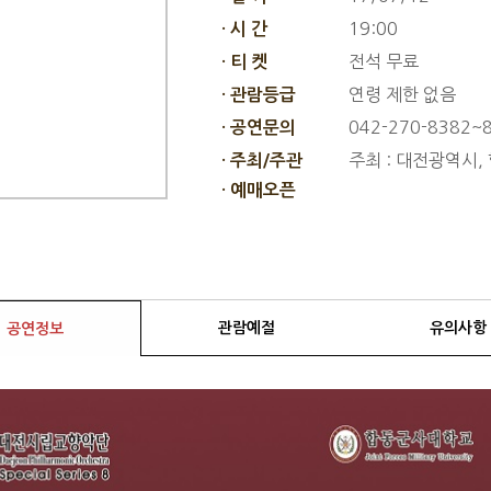
19:00
· 시 간
전석 무료
· 티 켓
연령 제한 없음
· 관람등급
042-270-8382~
· 공연문의
주최 : 대전광역시,
· 주최/주관
· 예매오픈
관람예절
유의사항
공연정보