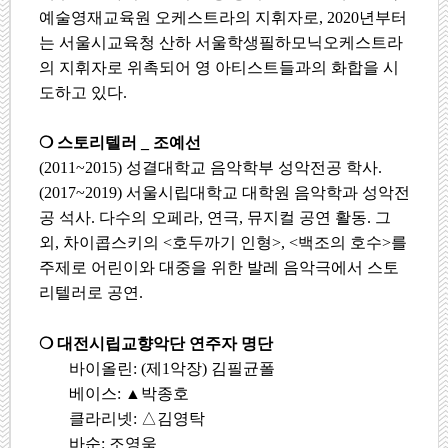
예술영재교육원 오케스트라의 지휘자로
, 2020
년부터
는 서울시교육청 산하 서울학생필하모닉오케스트라
의 지휘자로 위촉되어 영 아티스트들과의 화합을 시
도하고 있다
.
❍
스토리텔러
_
조예선
(2011~2015)
성결대학교 음악학부 성악전공 학사
.
(2017~2019)
서울시립대학교 대학원 음악학과 성악전
공 석사
.
다수의 오페라
,
연극
,
뮤지컬 공연 활동
.
그
외
,
차이콥스키의
<
호두까기 인형
>, <
백조의 호수
>
를
주제로 어린이와 대중을 위한 발레 음악극에서 스토
리텔러로 공연
.
❍
대전시립교향악단 연주자 명단
바이올린
: (
제
1
악장
)
김필균폴
베이스
:
▲
박종호
클라리넷
:
△
김영탁
바순
:
조영욱