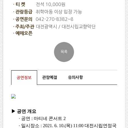
전석 10,000원
· 티 켓
취학아동 이상 입장 가능
· 관람등급
042-270-8382~8
· 공연문의
대전광역시 / 대전시립교향악단
· 주최/주관
· 예매오픈
관람예절
유의사항
공연정보
▶
공연 개요
·
공연
:
마티네 콘서트
2
·
일시장소
: 2021. 6. 10.(
목
) 11:00
대전시립연정국