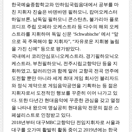
한국예술종합학교와 만하임국립음대에서 공부를 마
친 지휘자 진솔은 바덴바덴 필하모니
,
캄머오케스터
하일브론
,
남독일 필하모니 콘스탄츠
,
불가리아 플로
프디프 주립 오페라 오케스트라 등 다수의 해외 오케
스트라를 지휘하며 독일 신문
‘Schwabische’
에서
“
앞
으로 꼭 주목해야 할 지휘자
”, “
자유로운 지휘봉 놀림
을 가진 신예
”
등으로 평가받았다
.
국내에서 코리안심포니오케스트라
,
경기필하모닉오
케스트라
,
부천필하모닉
,
전주시립교향악단 등을 지
휘하였고
,
말러리안과 함께 말러 교향곡 전곡 연주에
도전할 뿐만 아니라 세계 최대 게임 회사인 블리자드
와 정식 계약으로 게임음악공연을 기획하는 등 젊은
지휘자로서 도전적인 행보를 꾸준히 이어 나가고 있
다
.
또한 다년간 현대음악에 꾸준한 관심을 갖고 열정
을 나타내 왔으며 명실공히 현대음악 전문의 젊은 스
페셜리스트로 인정받고 있다
.
2018
년부터 대구
MBC
교향악단 전임지휘자로 서울과
대구를 오가며 활발히 활동 중이고
2019
년에는 한국