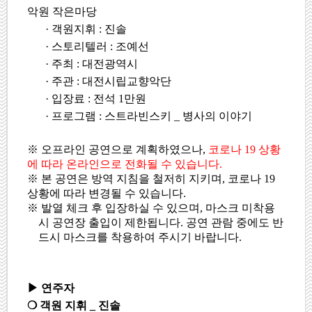
악원 작은마당
·
객원지휘
:
진솔
·
스토리텔러
:
조예선
·
주최
:
대전광역시
·
주관
:
대전시립교향악단
·
입장료
:
전석
1
만원
·
프로그램
:
스트라빈스키
_
병사의 이야기
※
오프라인 공연으로 계획하였으나
,
코로나
19
상황
에 따라 온라인으로 전화될 수 있습니다
.
※
본 공연은 방역 지침을 철저히 지키며
,
코로나
19
상황에 따라 변경될 수 있습니다
.
※
발열 체크 후 입장하실 수 있으며
,
마스크 미착용
시 공연장 출입이 제한됩니다
.
공연 관람 중에도 반
드시 마스크를 착용하여 주시기 바랍니다
.
▶
연주자
❍
객원 지휘
_
진솔