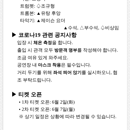
트럼펫
:
♤
조규형
트롬본
:
▲
유탕 후앙
타악기
:
▲
제이슨 요더
▲
수석
,
△
부수석
,
♤
비상임
▶
코로나
19
관련 공지사항
입장 시
을 합니다
.
체온 측정
출입 시 관객 모두
를 작성해야 합니다
.
방문객 명부
조금 여유 있게 와주세요
.
공연장 내
은 필수입니다
.
마스크 착용
거리 두기를 위해
를 실시하오니
,
협
좌석 띄어 앉기
조 부탁드립니다
.
▶
티켓 오픈
•
1
차 티켓 오픈
: 6
월
2
일
(
화
)
•
2
차 티켓 오픈
: 6
월
7
일
(
월
)
※
상기 일정은 상황에 따라 변경될 수 있습니다
.