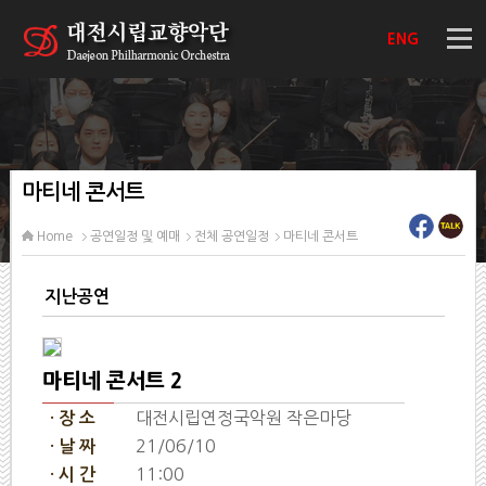
ENG
마티네 콘서트
Home
공연일정 및 예매
전체 공연일정
마티네 콘서트
지난공연
마티네 콘서트 2
대전시립연정국악원 작은마당
· 장 소
21/06/10
· 날 짜
11:00
· 시 간