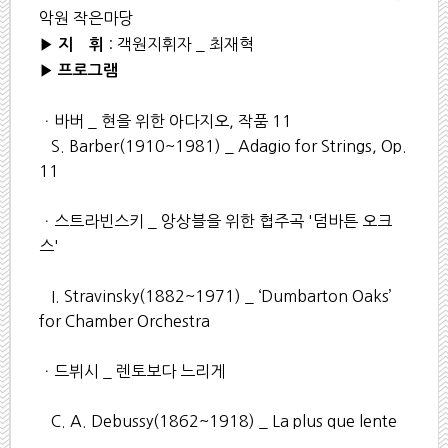
악원 작은마당
▶
: 객원지휘자 _ 최재혁
지 휘
▶
프로그램
ㆍ바버 _ 현을 위한 아다지오, 작품 11
S. Barber(1910~1981) _ Adagio for Strings, Op.
11
ㆍ스트라빈스키 _ 앙상블을 위한 협주곡 '덤바튼 오크
스'
I. Stravinsky(1882~1971) _ ‘Dumbarton Oaks’
for Chamber Orchestra
ㆍ드뷔시 _ 렌토보다 느리게
C. A. Debussy(1862~1918) _ La plus que lente