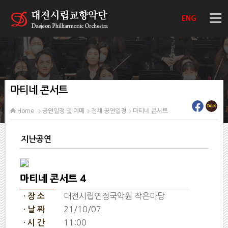
ENG
마티네 콘서트
Home
공연일정 및 예매
전체 공연일정
마티네 콘서트
지난공연
마티네 콘서트 4
대전시립연정국악원 작은마당
· 장 소
21/10/07
· 날 짜
11:00
· 시 간