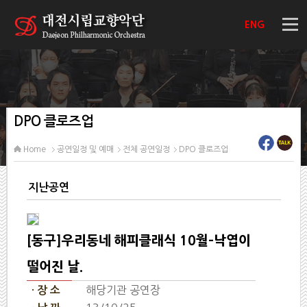
ENG
DPO 클로즈업
Home
공연일정 및 예매
전체 공연일정
DPO 클로즈업
지난공연
[동구]우리동네 해피클래식 10월-낙엽이
떨어진 날.
해당기관 공연장
· 장 소