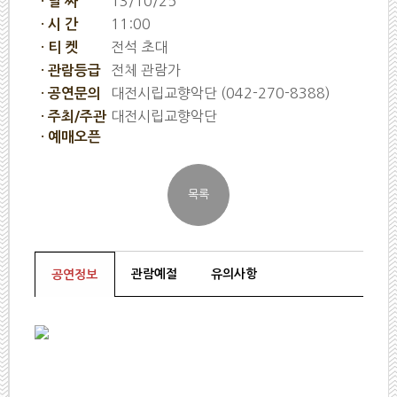
13/10/25
· 날 짜
11:00
· 시 간
전석 초대
· 티 켓
전체 관람가
· 관람등급
대전시립교향악단 (042-270-8388)
· 공연문의
대전시립교향악단
· 주최/주관
· 예매오픈
관람예절
유의사항
공연정보