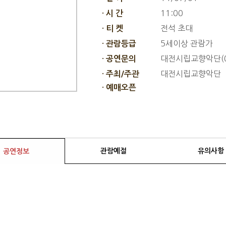
11:00
· 시 간
전석 초대
· 티 켓
5세이상 관람가
· 관람등급
대전시립교향악단(04
· 공연문의
대전시립교향악단
· 주최/주관
· 예매오픈
관람예절
유의사항
공연정보