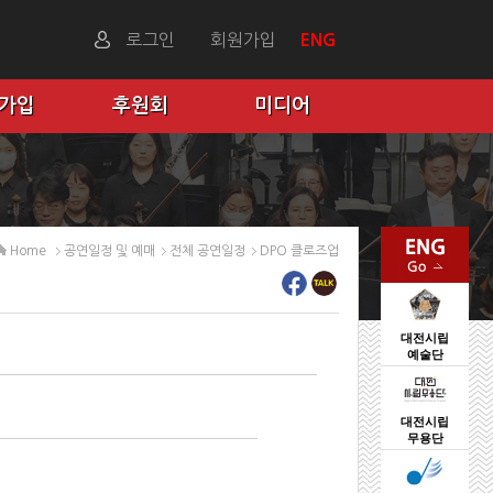
로그인
회원가입
ENG
 가입
후원회
미디어
Home
공연일정 및 예매
전체 공연일정
DPO 클로즈업
대전시립
예술단
대전시립
무용단