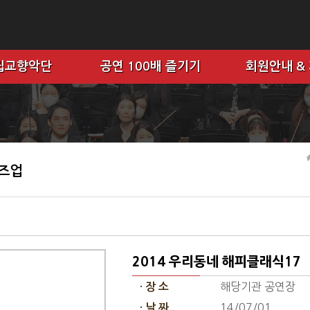
립교향악단
공연 100배 즐기기
회원안내 &
로즈업
2014 우리동네 해피클래식17
해당기관 공연장
· 장 소
14/07/01
· 날 짜