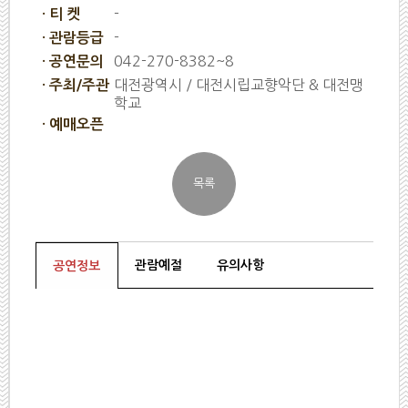
-
· 티 켓
-
· 관람등급
042-270-8382~8
· 공연문의
대전광역시 / 대전시립교향악단 & 대전맹
· 주최/주관
학교
· 예매오픈
관람예절
유의사항
공연정보