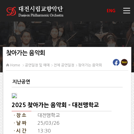
ENG
찾아가는 음악회
Home
공연일정 및 예매
전체 공연일정
찾아가는 음악회
지난공연
2025 찾아가는 음악회 - 대전맹학교
대전맹학교
· 장 소
25/03/26
· 날 짜
13:30
· 시 간