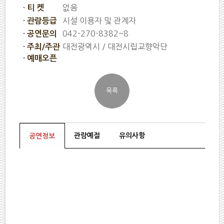
없음
· 티 켓
시설 이용자 및 관계자
· 관람등급
042-270-8382~8
· 공연문의
대전광역시 / 대전시립교향악단
· 주최/주관
· 예매오픈
관람예절
유의사항
공연정보