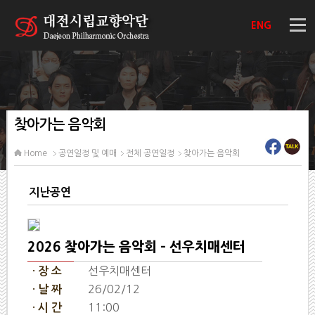
ENG
찾아가는 음악회
Home
공연일정 및 예매
전체 공연일정
찾아가는 음악회
지난공연
2026 찾아가는 음악회 - 선우치매센터
선우치매센터
· 장 소
26/02/12
· 날 짜
11:00
· 시 간