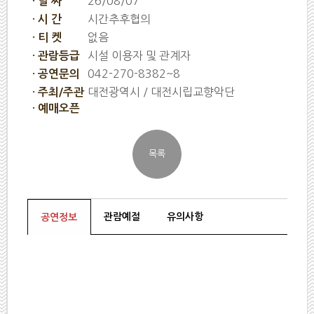
26/08/07
· 날 짜
시간추후협의
· 시 간
없음
· 티 켓
시설 이용자 및 관계자
· 관람등급
042-270-8382~8
· 공연문의
대전광역시 / 대전시립교향악단
· 주최/주관
· 예매오픈
관람예절
유의사항
공연정보