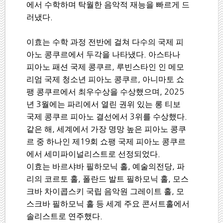
에서 수학하며 탁월한 음악적 재능을 빠르게 드
러냈다
.
이효는 수학 과정 전반에 걸쳐 다수의 국제 피
아노 콩쿠르에서 두각을 나타냈다
.
아스타나
피아노 패션 국제 콩쿠르
,
루빈스타인 인 메모
리엄 국제 청소년 피아노 콩쿠르
,
아니마토 쇼
팽 콩쿠르에서 최우수상을 수상했으며
, 2025
년
3
월에는 파리에서 열린 권위 있는 롱 티보
국제 콩쿠르 피아노 결선에서
3
위를 수상했다
.
같은 해
,
세계에서 가장 명망 높은 피아노 콩쿠
르 중 하나인 제
19
회 쇼팽 국제 피아노 콩쿠르
에서 세미파이널리스트로 선정되었다
.
이효는 바르샤바 필하모닉 홀
,
예술의전당
,
파
리의 코르토 홀
,
폴란드 발트 필하모닉 홀
,
모스
크바 차이콥스키 국립 음악원 그레이트 홀
,
모
스크바 필하모닉 홀 등 세계 주요 콘서트홀에서
솔리스트로 연주했다
.