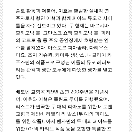
솔로 활동과 더불어
,
이효는 활발한 실내악 연
주자로서 형인 이혁과 함께 피아노 듀오 리사이
틀을 자주 선보이고 있다
.
두 형제는 바르샤바
필하모닉 홀
,
그단스크 쇼팽 필하모닉 홀
,
파리
의 코르토 홀 등 주요 공연장에서 호평받는 연
주를 펼쳐왔다
.
아스토르 피아졸라
,
다리우스
미요
,
조지 거슈윈
,
카미유 생상스
,
니콜라이 카
푸스틴의 작품으로 구성된 이들의 듀오 레퍼토
리는 관객과 평단 모두에게 따뜻한 평가를 받고
있다
.
베토벤 교향곡 제
9
번 초연
200
주년을 기념하
여
,
이효와 이혁은 폴란드 투어를 진행했으며
,
리스트가 편곡한 두 대의 피아노를 위한 베토벤
교향곡 제
9
번
,
라벨의 라 발스
(
두 대의 피아노
를 위한 작품
),
아서 벤자민의 두 대의 피아노를
위한
6
개의 카리브 작품 등을 포함한 특별한 프