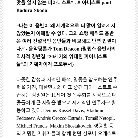
” -
paul
맛을 잃지 않는 피아니스트
피아니스트
Badura-Skoda
“
나는 이 음반이 왜 세계적으로 더 많이 알려지지
.
않았는지 이해할 수 없다
그의 쇼팽 에튀드 음반
은 여러 전설적인 음반들과 비교해도 단연 압권이
.“ -
Tom Deacon (
다
음악평론가
필립스 음반사의
“20
역사적 명반집
세기의 위대한 피아니스트
”
)
들
의 기획자이자 프로듀서
따뜻한 감성과 지적인 해석
,
청중을 압도하는 연주
력을 가진
,
대한민국의 대표 중견 피아니스트로 손
꼽히는 김정원은
11
세에 첫 독주회를 시작으로 대
중들에게 큰 사랑을 받으며 세계적인 연주자로 활
동하고 있다
. Dennis Russel Davis, Vladimir
Fedoseev, Andrés Orozco-Estrada, Tomáš Netopil,
Michael Francis, Maxim Shostakovich,
정명훈 등
의 저명한 지휘자들과 함께 런던 심포니 오케스트