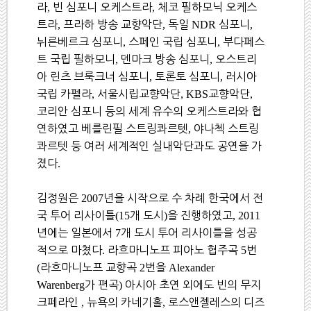
라
,
빈 심포니 오케스트라
,
체코 필하모닉 오케스
트라
,
프라하 방송 교향악단
,
독일
NDR
심포니
,
뉘른베르크 심포니
,
스페인 국립 심포니
,
부다페스
트 국립 필하모니
,
덴마크 방송 심포니
,
오스트리
아 린츠 브룩크너 심포니
,
토론토 심포니
,
러시아
국립 카펠라
,
서울시립교향악단
, KBS
교향악단
,
코리안 심포니 등의 세계 유수의 오케스트라와 협
연하였고 베를린필 스트링콰르텟
,
야나첵 스트링
콰르텟 등 여러 세계적인 실내악단과도 공연을 가
졌다
.
김정원은
2007
년을 시작으로 수 차례 한국에서 전
국 투어 리사이틀
(15
개 도시
)
을 진행하였고
, 2011
년에는 일본에서
7
개 도시 투어 리사이틀을 성공
적으로 마쳤다
.
라흐마니노프 피아노 협주곡
5
번
(
라흐마니노프 교향곡
2
번을
Alexander
Warenberg
가 편곡
)
아시아 초연 외에도 빈의 무지
크페라인
,
뉴욕의 카네기홀
,
로스앤젤레스의 디즈