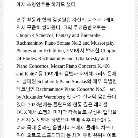
에서 초청연주를 하기도 했다
.
연주 활동과 함께 김정원은 자신의 디스코그래피
역시 꾸준히 쌓아왔다
.
그의 주요음반으로는
Chopin 4 Scherzos, Fantasy and Barcarolle,
Rachmaninov Piano Sonata No.2 and Mussorgsky
Pictures at an Exhibition, EMI
에서 발매한
Chopin
24 Etudes, Rachmaninov and Tchaikovsky and
Piano Concertos, Mozart Piano Concerto K.466
and K.467
등
10
여개의 음반과 도이체그라모폰에
서 발매된
Schubert 6 Piano Sonatas
와 매우 특별한
레코딩인
Rachmaninov Piano Concerto No.5 - arr.
by Alexander Warenberg
및 다수 실내악 음반들이
있다
. 2023
년에는 폴란드의 전통 깊은 레이블
DUX
에서 쇼팽의 마지막 작품들로 구성된 앨범을
전세계 동시발매 하였으며 발매 직후 예스
24
등
여러 국내 온라인 음반사이트에서 클래식 차트
1
위에 오르고 스포티파이 등 세계 유력 음원사이트