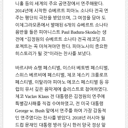
니홀 등의 세계의 주요 공연장에서 연주해왔다
.
2014
년에 시작한 슈베르트 피아노 소나타 전곡 연
주는 평단의 극찬을 받았으며
,
그 여정을 담아 도
이체그라모폰에서 발매된
6
개의 슈베르트 소나타
음반을 들은 피아니스트
Paul Badura-Skoda
는 생
전에
“
김정원의 슈베르트 소나타 전곡 레코딩 프
로젝트는 꼭 마쳐져야만 한다
.
피아노사의 중요한
히스토리가 될 것
”
이라는 찬사를 보냈다
.
바르샤바 쇼팽 페스티벌
,
이스터 베토벤 페스티벌
,
스위스 베르비에 페스티벌
,
체코 체스키 크룸로프
페스티벌
,
이탈리아 피아노 에코스 페스티벌 등 유
럽의 유서 깊은 음악제에 솔리스트로 참여하였다
.
체코
Vaclav Klaus
전 대통령은 김정원의 연주에
특별감사패를 직접 수여하였고
,
전 미국 대통령
George w. Bush
앞에서 연주를 하여 가장 감동적
인 연주였다는 찬사를 받았다
.
2018
년 러시아 월
드컵 문재인 대통령 방러 당시 한러 양국 정상 앞