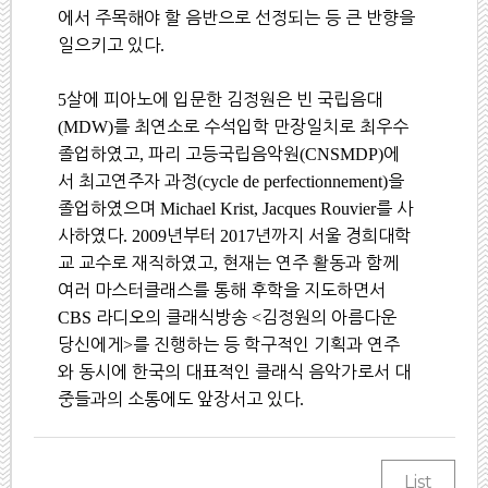
에서 주목해야 할 음반으로 선정되는 등 큰 반향을
일으키고 있다
.
5
살에 피아노에 입문한 김정원은 빈 국립음대
(MDW)
를 최연소로 수석입학 만장일치로 최우수
졸업하였고
,
파리 고등국립음악원
(CNSMDP)
에
서 최고연주자 과정
(cycle de perfectionnement)
을
졸업하였으며
Michael Krist, Jacques Rouvier
를 사
사하였다
. 2009
년부터
2017
년까지 서울 경희대학
교 교수로 재직하였고
,
현재는 연주 활동과 함께
여러 마스터클래스를 통해 후학을 지도하면서
CBS
라디오의 클래식방송
<
김정원의 아름다운
당신에게
>
를 진행하는 등 학구적인 기획과 연주
와 동시에 한국의 대표적인 클래식 음악가로서 대
중들과의 소통에도 앞장서고 있다
.