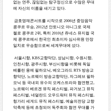
없는 연주, 끊임없는 탐구정신으로 수많은 무대
에 자신의 이름을 새기고 있다.
금호영재콘서트를 시작으로 2006년 중앙음악
콩쿠르 우승, 2012년 안토니오 야니그로 국제
첼로 콩쿠르 2위, 특히 2010년 쥬네스 뮤지컬 국
제 콩쿠르에서 한국인 최초이자 심사위원 만장
일치로 우승함으로써 세계무대에 섰다.
서울시향, KBS교향악단, 성남시향, 수원시향,
인천시향, 광주시향, 부산시향을 비롯해 독일
베를린 융에 필하모닉, 베오그라드 RTS 방송교
향악단, 노르웨이 방송교향악단, 자그레브 필하
모닉 등 국내외 유수의 오케스트라와 협연했고,
노르웨이 베르겐 뮤직 페스티벌, 파거보그 뮤직
페스티벌, 네덜란드 오우드워터 뮤직 페스티벌,
헝가리 세게드 뮤직 페스티벌, 예술의전당 교향
악축제 등에 초청되어 독주회와 협연 무대를 가