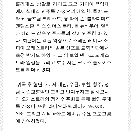
클라데스
,
방갈로
,
레이크 코모
,
가이아 음악제
에서 실내악 연주를 가졌으며 배익환
,
콜야 블
라허
,
울프람 크리스트
,
당 타이 손
,
블라디미르
멘델스존
,
라스 엔더스 톰터
,
폴 뉴바우어
,
일라
나 베레드 같은 연주자들과 같이 연주한 바 있
다
.
최근에는 객원 악장으로 스페인 레이나 소
피아 오케스트라와 일본 삿포로 교향악단에서
초청 받기도 하였다
.
그 외 로열 덴마크 오케스
트라 앙상블 그리고 호주 서든 크로스 솔로이스
트를 리더 하였다
.
귀국 후 협연자로서 대전
,
수원
,
부천
,
청주
,
성
남 시립교향악단 그리고 안디무지크 필하모니
아 오케스트라와 정기 연주회를 통해 협연 무대
를 가졌다
.
또한 라디오와 텔레비전
WQXR,
NBC
그리고
Arirang
아트 에비뉴 주요 프로그램
에 참여하였다
.