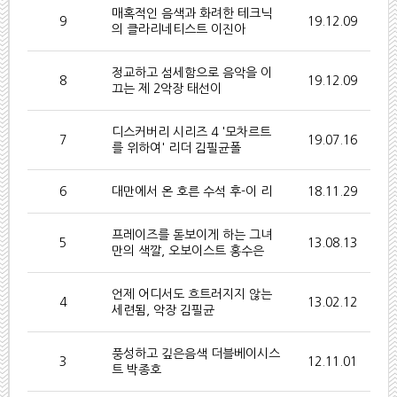
매혹적인 음색과 화려한 테크닉
9
19.12.09
의 클라리네티스트 이진아
정교하고 섬세함으로 음악을 이
8
19.12.09
끄는 제 2악장 태선이
디스커버리 시리즈 4 '모차르트
7
19.07.16
를 위하여' 리더 김필균폴
6
대만에서 온 호른 수석 후-이 리
18.11.29
프레이즈를 돋보이게 하는 그녀
5
13.08.13
만의 색깔, 오보이스트 홍수은
언제 어디서도 흐트러지지 않는
4
13.02.12
세련됨, 악장 김필균
풍성하고 깊은음색 더블베이시스
3
12.11.01
트 박종호