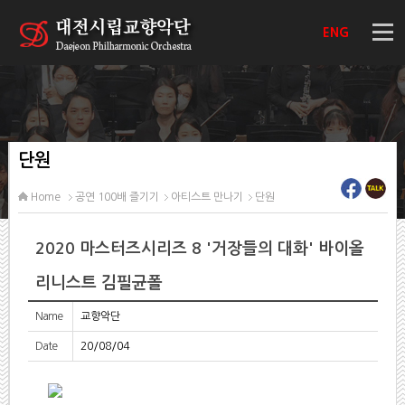
ENG
단원
Home
공연 100배 즐기기
아티스트 만나기
단원
2020 마스터즈시리즈 8 '거장들의 대화' 바이올
리니스트 김필균폴
Name
교향악단
Date
20/08/04