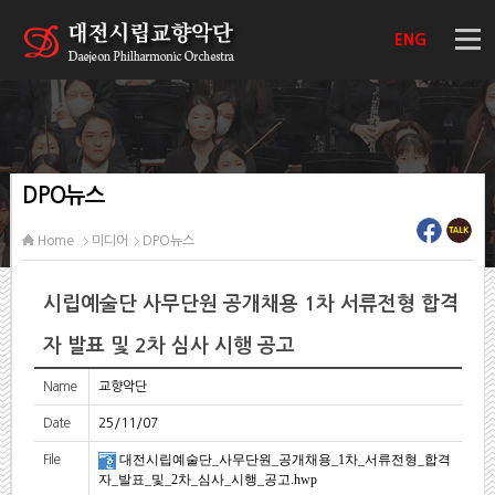
ENG
DPO뉴스
Home
미디어
DPO뉴스
시립예술단 사무단원 공개채용 1차 서류전형 합격
자 발표 및 2차 심사 시행 공고
Name
교향악단
Date
25/11/07
대전시립예술단_사무단원_공개채용_1차_서류전형_합격
File
자_발표_및_2차_심사_시행_공고.hwp