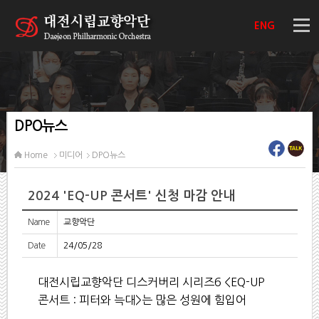
ENG
DPO뉴스
Home
미디어
DPO뉴스
2024 'EQ-UP 콘서트' 신청 마감 안내
Name
교향악단
Date
24/05/28
대전시립교향악단 디스커버리 시리즈6 <EQ-UP
콘서트 : 피터와 늑대>
는
많은 성원에 힘입어