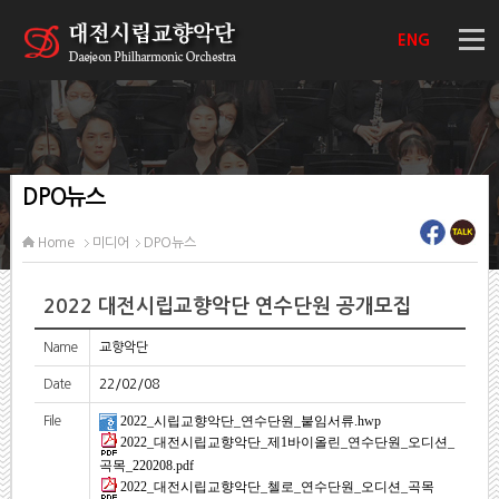
ENG
DPO뉴스
Home
미디어
DPO뉴스
2022 대전시립교향악단 연수단원 공개모집
Name
교향악단
Date
22/02/08
2022_시립교향악단_연수단원_붙임서류.hwp
File
2022_대전시립교향악단_제1바이올린_연수단원_오디션_
곡목_220208.pdf
2022_대전시립교향악단_첼로_연수단원_오디션_곡목