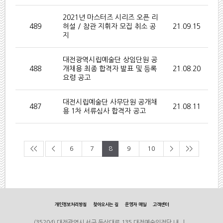
2021년 마스터즈 시리즈 오픈 리
489
허설 / 참관 지휘자 모집 취소 공
21.09.15
지
대전광역시립예술단 상임단원 공
488
개채용 최종 합격자 발표 및 등록
21.08.20
요령 공고
대전시립예술단 사무단원 공개채
487
21.08.11
용 1차 서류심사 합격자 공고
<<
<
6
7
8
9
10
>
>>
개인정보처리방침
찾아오시는 길
운영자 메일
고객센터
(35204) 대전광역시 서구 둔산대로 135 대전예술의전당 내 |