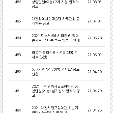
486
상임단원(예능) 2차 시험 합격자
21.08.05
공고
대전광역시립예술단 사무단원 공
485
21.07.01
개채용 공고
2021 디스커버리시리즈 6 '평화
484
21.06.28
콘서트' 스티븐 허프 앵콜곡 안내
화목한 문화산책 - 온통 행복 콘
483
21.06.03
서트 (6월)
동구지역 '온통행복 콘서트' 공모
482
21.04.30
신청
2021 대전광역시립교향악단 상
481
임단원(예능) 실기심사 합격자 공
21.04.29
고
2021 대전시립교향악단 하반기
480
21.04.26
찾아가는공연 신청 안내