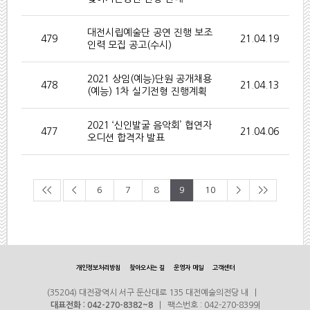
대전시립예술단 공연 진행 보조
479
21.04.19
인력 모집 공고(수시)
2021 상임(예능)단원 공개채용
478
21.04.13
(예능) 1차 실기전형 진행계획
2021 ‘신인발굴 음악회’ 협연자
477
21.04.06
오디션 합격자 발표
<<
<
6
7
8
9
10
>
>>
개인정보처리방침
찾아오시는 길
운영자 메일
고객센터
(35204) 대전광역시 서구 둔산대로 135 대전예술의전당 내 |
대표전화 : 042-270-8382~8
| 팩스번호 : 042-270-8399|