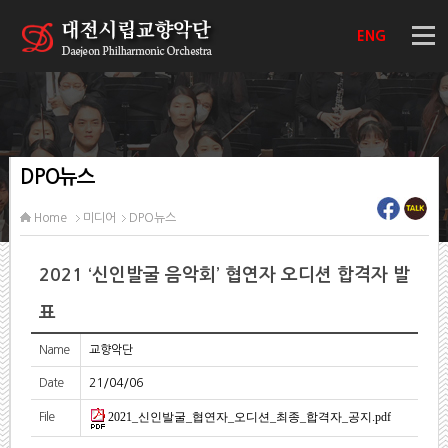
ENG
DPO뉴스
Home
미디어
DPO뉴스
2021 ‘신인발굴 음악회’ 협연자 오디션 합격자 발
표
Name
교향악단
Date
21/04/06
2021_신인발굴_협연자_오디션_최종_합격자_공지.pdf
File