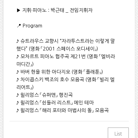
▶ 지휘·피아노 : 박근태 _ 전임지휘자
📍 Program
♪ 슈트라우스 교향시 “자라투스트라는 이렇게 말
했다” (영화 「2001 스페이스 오디세이」)
♪ 모차르트 피아노 협주곡 제21번 (영화 「엘비라
마디간」)
♪ 바버 현을 위한 아다지오 (영화 「플래툰」)
♪ 차이콥스키 백조의 호수 모음곡 (영화 「빌리 엘
리어트」)
♪ 윌리엄스 「슈퍼맨」 행진곡
♪ 윌리엄스 「쉰들러 리스트」 메인 테마
♪ 윌리엄스 「해리 포터와 마법사의 돌」 모음곡