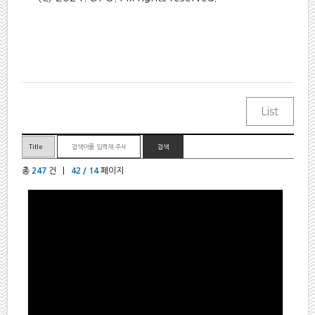
총
247
건 |
42 / 14
페이지