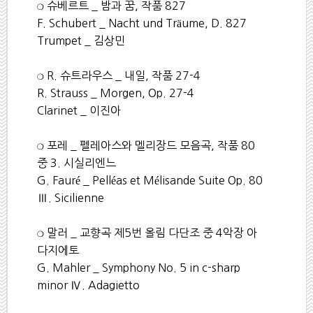
❍
슈베르트
_
밤과 꿈
,
작품
827
F. Schubert _ Nacht und Träume, D. 827
Trumpet _
김상민
❍
R.
슈트라우스
_
내일
,
작품
27-4
R. Strauss _ Morgen, Op. 27-4
Clarinet _
이진아
❍
포레
_
펠레아스와 멜리장드 모음곡
,
작품
80
중
3.
시실리엔느
G. Fauré _ Pelléas et Mélisande Suite Op. 80
Ⅲ
. Sicilienne
❍
말러
_
교향곡 제
5
번 올림 다단조 중
4
악장 아
다지에토
G. Mahler _ Symphony No. 5 in c-sharp
minor
Ⅳ
. Adagietto