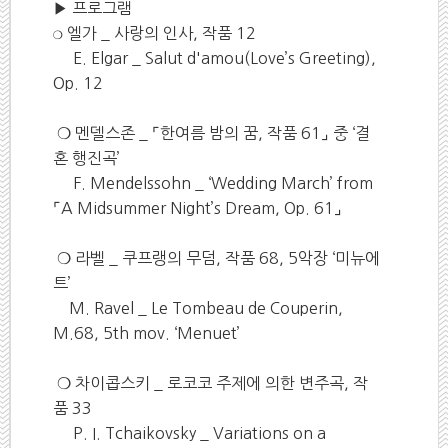
▶ 프로그램
❍
엘가 _ 사랑의 인사, 작품 12
E. Elgar _ Salut d'amou(Love’s Greeting),
Op. 12
❍ 멘델스존 _ ⌜한여름 밤의 꿈, 작품 61⌟ 중 ‘결
혼 행진곡’
F. Mendelssohn _ ‘Wedding March’ from
⌜A Midsummer Night’s Dream, Op. 61⌟
❍ 라벨 _ 쿠프랭의 무덤, 작품 68, 5악장 ‘미뉴에
트’
M. Ravel _ Le Tombeau de Couperin,
M.68, 5th mov. ‘Menuet’
❍ 차이콥스키 _ 로코코 주제에 의한 변주곡, 작
품 33
P. I. Tchaikovsky _ Variations on a