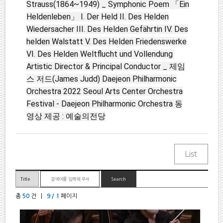
Strauss(1864~1949) _ Symphonic Poem 「Ein
Heldenleben」 I. Der Held II. Des Helden
Wiedersacher III. Des Helden Gefährtin IV. Des
helden Walstatt V. Des Helden Friedenswerke
VI. Des Helden Weltflucht und Vollendung ㅤㅤ
Artistic Director & Principal Conductor _ 제임
스 저드(James Judd) Daejeon Philharmonic
Orchestra 2022 Seoul Arts Center Orchestra
Festival - Daejeon Philharmonic Orchestra 동
영상 제공 : 예술의전당
총
50
건 |
9 / 1
페이지