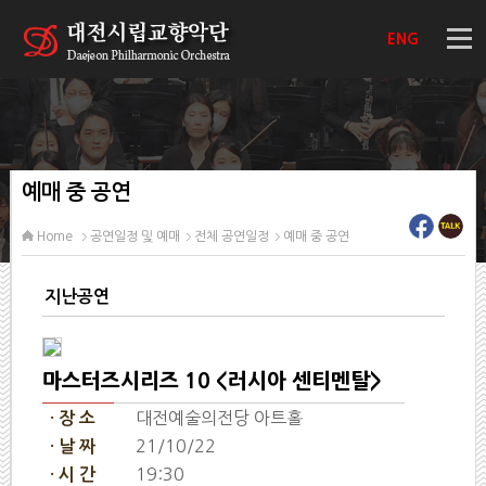
ENG
예매 중 공연
Home
공연일정 및 예매
전체 공연일정
예매 중 공연
지난공연
마스터즈시리즈 10 <러시아 센티멘탈>
대전예술의전당 아트홀
· 장 소
21/10/22
· 날 짜
19:30
· 시 간