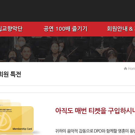
립교향악단
공연 100배 즐기기
회원안내 &
Ho
회원 특전
아직도 매번 티켓을 구입하시
귀하의 음악적 감동으로 DPO와 함께할 영혼의 동