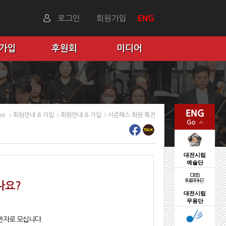
로그인
회원가입
ENG
 가입
후원회
미디어
me
회원안내 & 가입
회원안내 & 가입
시즌패스 회원 특전
대전시립
예술단
나요?
대전시립
무용단
반자로 모십니다.