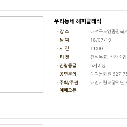
우리동네 해피클래식
대덕구노인종합복지
· 장 소
18/07/19
· 날 짜
11:00
· 시 간
전석무료, 선착순
· 티 켓
5세이상
· 관람등급
대덕문화원 627-7
· 공연문의
대전시립교향악단 
· 주최/주관
· 예매오픈