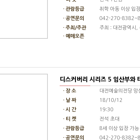
취학 아동 이상 입
· 관람등급
042-270-8382~
· 공연문의
주최 : 대전광역시,
· 주최/주관
· 예매오픈
디스커버리 시리즈 5 임산부와 태
대전예술의전당 앙
· 장 소
18/10/12
· 날 짜
19:30
· 시 간
전석 초대
· 티 켓
8세 이상 입장 가능
· 관람등급
042-270-8382~8
· 공연문의