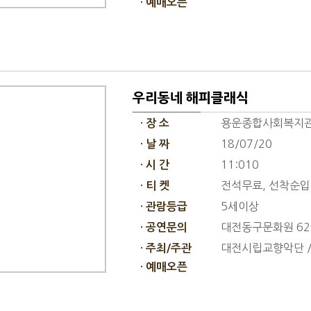
· 예매오픈
우리동네 해피클래식
용운종합사회복지
· 장 소
18/07/20
· 날 짜
11:010
· 시 간
전석무료, 선착순
· 티 켓
5세이상
· 관람등급
대전동구문화원 629
· 공연문의
대전시립교향악단 
· 주최/주관
· 예매오픈