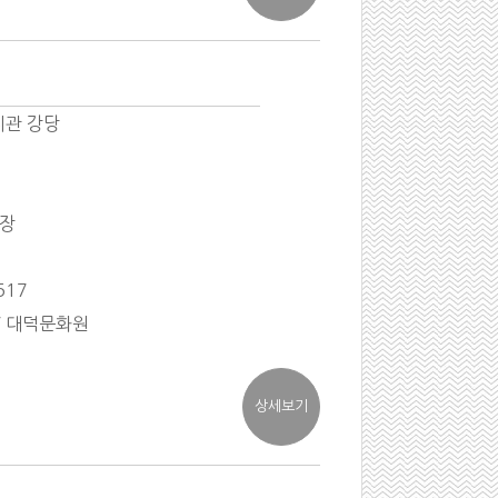
관 강당
입장
517
/ 대덕문화원