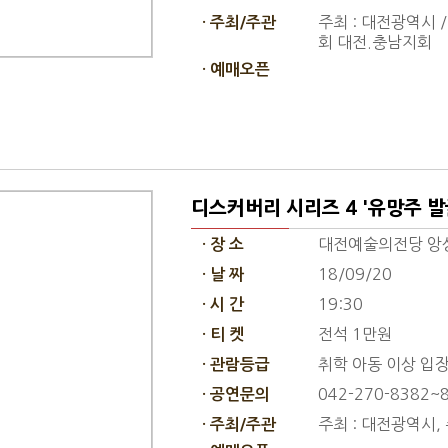
주최 : 대전광역시 
· 주최/주관
회 대전.충남지회
· 예매오픈
디스커버리 시리즈 4 '유망주 발
대전예술의전당 앙
· 장 소
18/09/20
· 날 짜
19:30
· 시 간
전석 1만원
· 티 켓
취학 아동 이상 입
· 관람등급
042-270-8382~
· 공연문의
주최 : 대전광역시,
· 주최/주관