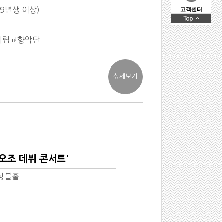
9년생 이상)
고객센터
8
전시립교향악단
오조 데뷔 콘서트'
상블홀