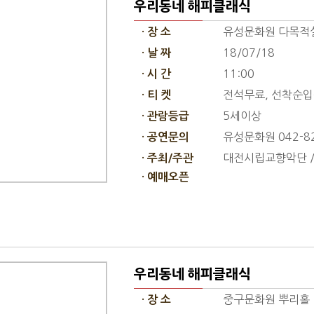
우리동네 해피클래식
유성문화원 다목적
· 장 소
18/07/18
· 날 짜
11:00
· 시 간
전석무료, 선착순
· 티 켓
5세이상
· 관람등급
유성문화원 042-82
· 공연문의
대전시립교향악단 
· 주최/주관
· 예매오픈
우리동네 해피클래식
중구문화원 뿌리홀
· 장 소