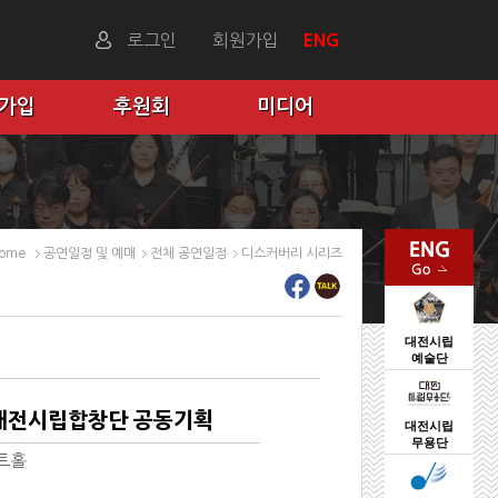
로그인
회원가입
ENG
 가입
후원회
미디어
ome
공연일정 및 예매
전체 공연일정
디스커버리 시리즈
대전시립
예술단
> 대전시립합창단 공동기획
대전시립
무용단
트홀