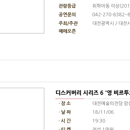
취학아동 이상(201
관람등급
042-270-8382~
공연문의
대전광역시 / 대
주최/주관
예매오픈
디스커버리 시리즈 6 '영 비르투
대전예술의전당 앙
· 장 소
18/11/06
· 날 짜
19:30
· 시 간
전석 1만원
· 티 켓