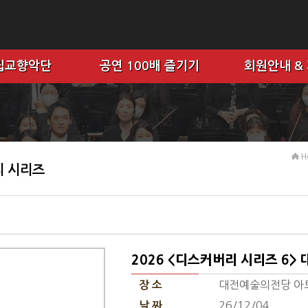
립교향악단
공연 100배 즐기기
회원안내 &
H
 시리즈
2026 <디스커버리 시리즈 6
대전예술의전당 아
장 소
26/12/04
날 짜