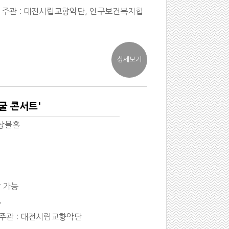
/ 주관 : 대전시립교향악단, 인구보건복지협
굴 콘서트'
상블홀
장 가능
8
 주관 : 대전시립교향악단