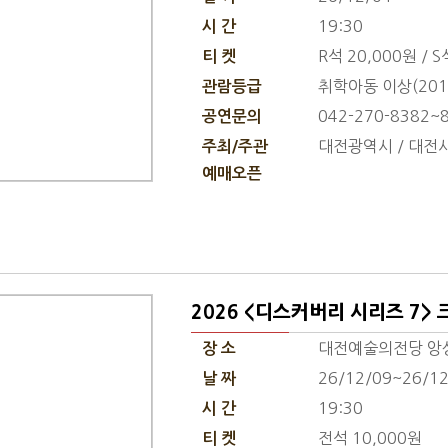
19:30
시 간
R석 20,000원 / S
티 켓
취학아동 이상(201
관람등급
042-270-8382~
공연문의
대전광역시 / 대전
주최/주관
예매오픈
2026 <디스커버리 시리즈 7>
대전예술의전당 앙
장 소
26/12/09~26/1
날 짜
19:30
시 간
전석 10,000원
티 켓