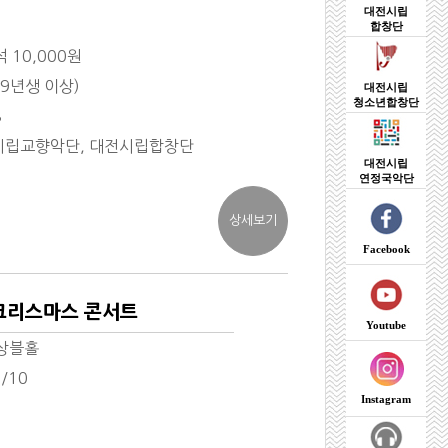
대전시립
합창단
석 10,000원
9년생 이상)
대전시립
청소년합창단
8
시립교향악단, 대전시립합창단
대전시립
연정국악단
Facebook
 크리스마스 콘서트
Youtube
상블홀
2/10
Instagram