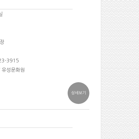
실
입장
3-3915
/ 유성문화원