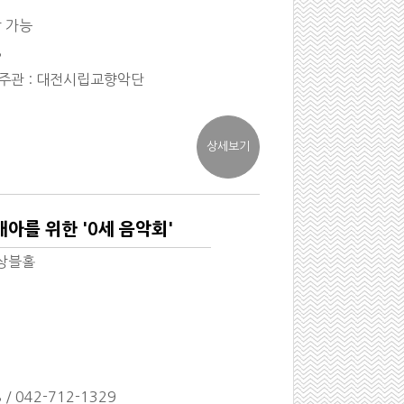
장 가능
8
 주관 : 대전시립교향악단
아를 위한 '0세 음악회'
상블홀
 / 042-712-1329