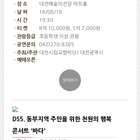
대전예술의전당 아트홀
· 장 소
16/08/18
· 날 짜
19:30
· 시 간
R석 10,000원, S석 7,000원
· 티 켓
초등학생 이상 관람
· 관람등급
042)270-8385
· 공연문의
대전시립교향악단/ 대전광역시
· 주최/주관
· 예매오픈
DS5. 동부지역 주민을 위한 천원의 행복
콘서트 '바다'