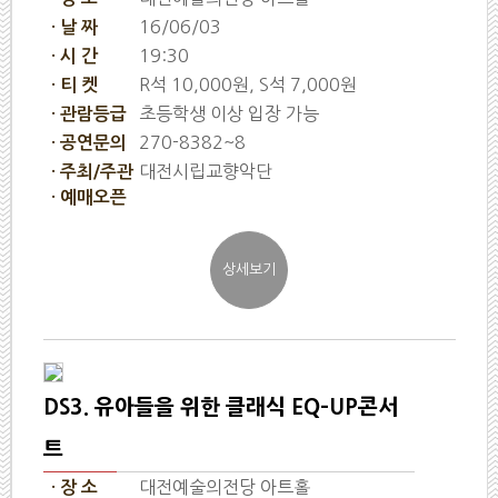
16/06/03
· 날 짜
19:30
· 시 간
R석 10,000원, S석 7,000원
· 티 켓
초등학생 이상 입장 가능
· 관람등급
270-8382~8
· 공연문의
대전시립교향악단
· 주최/주관
· 예매오픈
DS3. 유아들을 위한 클래식 EQ-UP콘서
트
대전예술의전당 아트홀
· 장 소