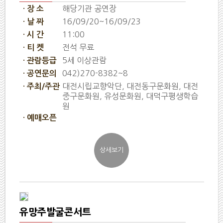
해당기관 공연장
· 장 소
16/09/20~16/09/23
· 날 짜
11:00
· 시 간
전석 무료
· 티 켓
5세 이상관람
· 관람등급
042)270-8382~8
· 공연문의
대전시립교향악단, 대전동구문화원, 대전
· 주최/주관
중구문화원, 유성문화원, 대덕구평생학습
원
· 예매오픈
유망주발굴콘서트