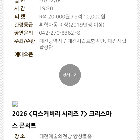
26/12/04
날 짜
19:30
시 간
R석 20,000원 / S석 10,000원
티 켓
취학아동 이상(2019년생 이상)
관람등급
042-270-8382~8
공연문의
대전광역시 / 대전시립교향악단, 대전시립
주최/주관
합창단
예매오픈
2026 <디스커버리 시리즈 7> 크리스마
스 콘서트
대전예술의전당 앙상블홀
장 소