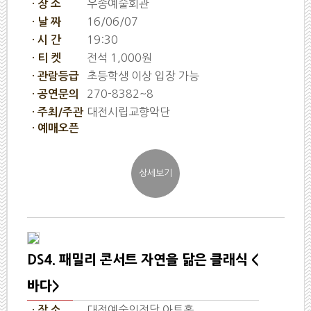
우송예술회관
· 장 소
16/06/07
· 날 짜
19:30
· 시 간
전석 1,000원
· 티 켓
초등학생 이상 입장 가능
· 관람등급
270-8382~8
· 공연문의
대전시립교향악단
· 주최/주관
· 예매오픈
DS4. 패밀리 콘서트 자연을 닮은 클래식 <
바다>
대전예술의전당 아트홀
· 장 소