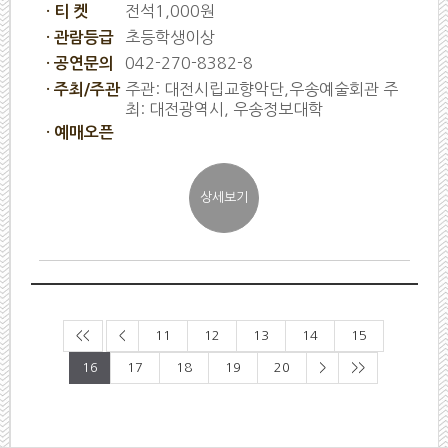
전석1,000원
· 티 켓
초등학생이상
· 관람등급
042-270-8382-8
· 공연문의
주관: 대전시립교향악단,우송예술회관 주
· 주최/주관
최: 대전광역시, 우송정보대학
· 예매오픈
<<
<
11
12
13
14
15
16
17
18
19
20
>
>>