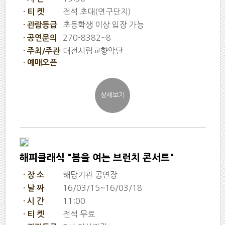
전석 초대(연구단지)
· 티 켓
초등학생 이상 입장 가능
· 관람등급
270-8382~8
· 공연문의
대전시립교향악단
· 주최/주관
· 예매오픈
해피클래식 "봄을 여는 브런치 콘서트"
해당기관 공연장
· 장 소
16/03/15~16/03/18
· 날 짜
11:00
· 시 간
전석 무료
· 티 켓