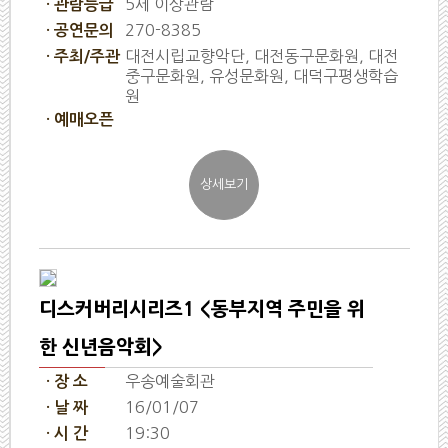
5세 이상관람
· 관람등급
270-8385
· 공연문의
대전시립교향악단, 대전동구문화원, 대전
· 주최/주관
중구문화원, 유성문화원, 대덕구평생학습
원
· 예매오픈
디스커버리시리즈1 <동부지역 주민을 위
한 신년음악회>
우송예술회관
· 장 소
16/01/07
· 날 짜
19:30
· 시 간