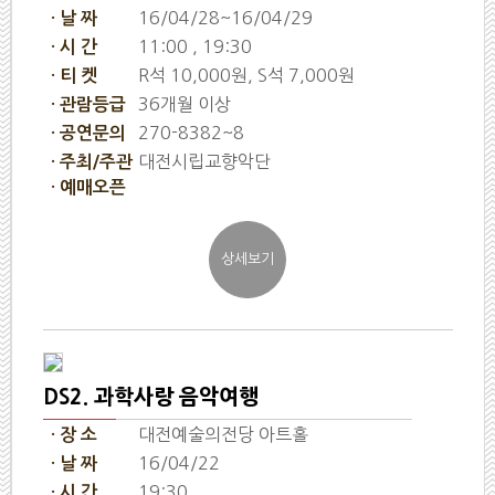
16/04/28~16/04/29
· 날 짜
11:00 , 19:30
· 시 간
R석 10,000원, S석 7,000원
· 티 켓
36개월 이상
· 관람등급
270-8382~8
· 공연문의
대전시립교향악단
· 주최/주관
· 예매오픈
DS2. 과학사랑 음악여행
대전예술의전당 아트홀
· 장 소
16/04/22
· 날 짜
19:30
· 시 간