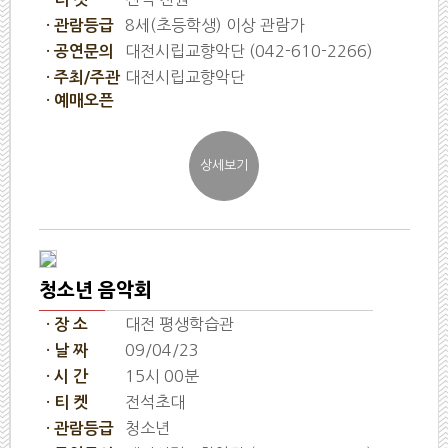
8세(초등학생) 이상 관람가
· 관람등급
대전시립교향악단 (042-610-2266)
· 공연문의
대전시립교향악단
· 주최/주관
· 예매오픈
청소년 음악회
대전 평생학습관
· 장 소
09/04/23
· 날 짜
15시 00분
· 시 간
전석초대
· 티 켓
청소년
· 관람등급