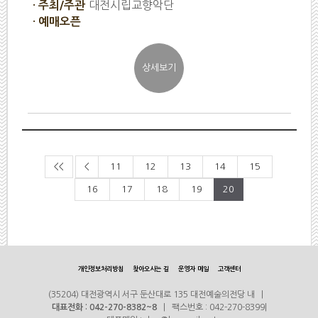
대전시립교향악단
· 주최/주관
· 예매오픈
<<
<
11
12
13
14
15
16
17
18
19
20
개인정보처리방침
찾아오시는 길
운영자 메일
고객센터
(35204) 대전광역시 서구 둔산대로 135 대전예술의전당 내 |
대표전화 : 042-270-8382~8
| 팩스번호 : 042-270-8399|