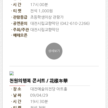
17시 00분
· 시 간
전석 1,000원
· 티 켓
초등학생이상 관람가
· 관람등급
대전시립교향악단 (042-610-2266)
· 공연문의
대전시립교향악단
· 주최/주관
· 예매오픈
천원의행복 콘서트 / 花樣年華
대전예술의전당 아트홀
· 장 소
09/04/29
· 날 짜
19시 30분
· 시 간
전석 천원
· 티 켓