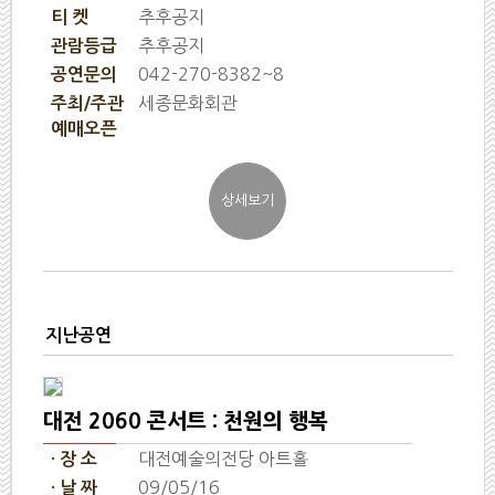
추후공지
티 켓
추후공지
관람등급
042-270-8382~8
공연문의
세종문화회관
주최/주관
예매오픈
지난공연
대전 2060 콘서트 : 천원의 행복
대전예술의전당 아트홀
· 장 소
09/05/16
· 날 짜