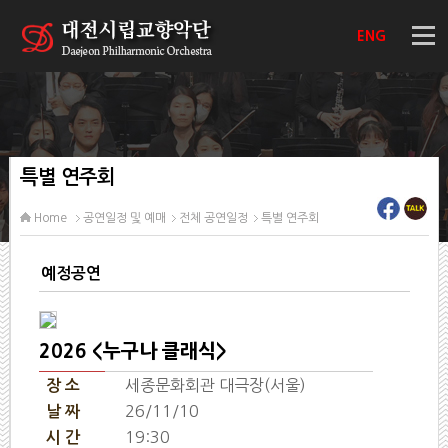
ENG
특별 연주회
Home
공연일정 및 예매
전체 공연일정
특별 연주회
예정공연
2026 <누구나 클래식>
세종문화회관 대극장(서울)
장 소
26/11/10
날 짜
19:30
시 간