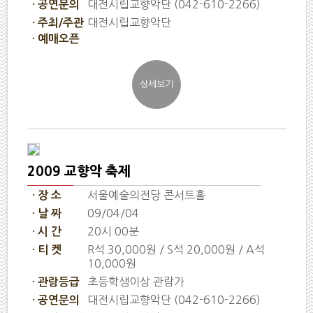
대전시립교향악단 (042-610-2266)
· 공연문의
대전시립교향악단
· 주최/주관
· 예매오픈
2009 교향악 축제
서울예술의전당 콘서트홀
· 장 소
09/04/04
· 날 짜
20시 00분
· 시 간
R석 30,000원 / S석 20,000원 / A석
· 티 켓
10,000원
초등학생이상 관람가
· 관람등급
대전시립교향악단 (042-610-2266)
· 공연문의