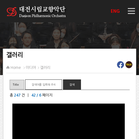
ENG
갤러리
Home
미디어
갤러리
총
247
건 |
42 / 6
페이지