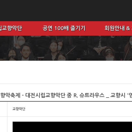
립교향악단
공연 100배 즐기기
회원안내 &
교향악축제 - 대전시립교향악단 중 R. 슈트라우스 _ 교향시 '
교향악단