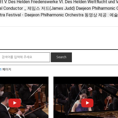
t V. Des Helden Friedenswerke VI. Des Helden Weltflucht und Vol
pal Conductor _ 제임스 저드(James Judd) Daejeon Philharmonic O
tra Festival - Daejeon Philharmonic Orchestra 동영상 제공 :
 1
페이지