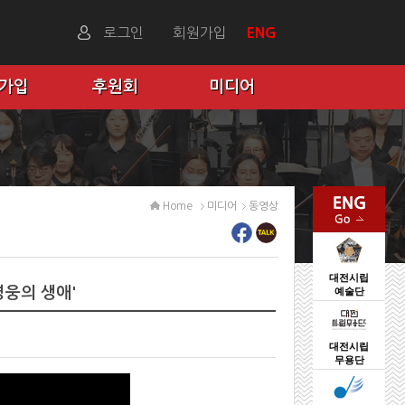
로그인
회원가입
ENG
 가입
후원회
미디어
Home
미디어
동영상
대전시립
영웅의 생애'
예술단
대전시립
무용단