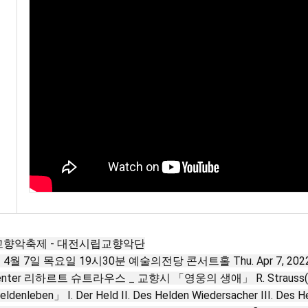
 교향악축제 - 대전시립교향악단
 4월 7일 목요일 19시30분 예술의전당 콘서트홀 Thu. Apr 7, 2022 at 7:
Center 리하르트 슈트라우스 _ 교향시 「영웅의 생애」 R. Strauss(186
ldenleben」 I. Der Held II. Des Helden Wiedersacher III. Des He