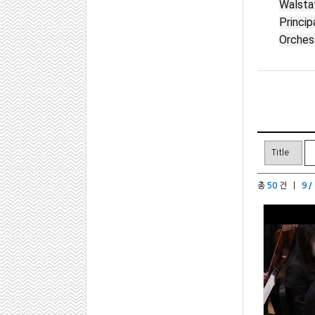
Walstat
Princi
Orches
총
50
건 |
9 /