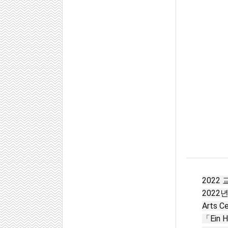
2022
2022년
Arts 
「Ein He