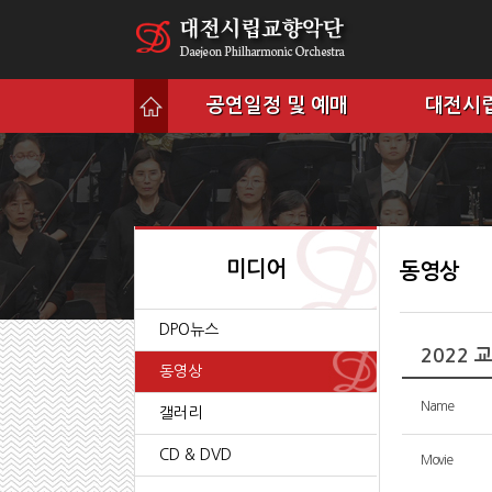
공연일정 및 예매
대전시
미디어
동영상
DPO뉴스
2022 
동영상
Name
갤러리
CD & DVD
Movie