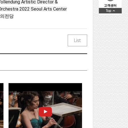
lendung ㅤㅤArtistic Director &
고객센터
rchestra 2022 Seoul Arts Center
 예술의전당