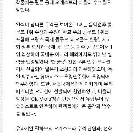
학중에는 쾰른 음대 오케스트라 비올라 수석을 역
임했다
.
일찍이 남다른 두각을 보여온 그녀는 음악춘추 콩
쿠르
1
위 수상과 수원대학교 주최 콩쿠르
1
위를
포함해 프랑스 국제 콩쿠르
‘
레오폴드 벨랑
’,
제
5
회 일본 오사카 국제 콩쿠르 등 다수 콩쿠르에서
1
위 입상하여 국내뿐 아니라 해외에서도 뛰어난 실
력을 인정받았다
.
한
·
중
·
일 친선교류 연주 오디션
에서 선발되어 일본에 초청되어 연주하였으며
,
독
일 백슈타인 영아티스트 초청연주회에 초청되어
연주하였다
.
또한
,
서울국제음악제 아카데미 뮤직
페스티벌 오디션에 선발되어 협연하였고
,
비올라
앙상블
‘Ola Viola’
창립 단원으로서 유럽투어 및
솔리스트로 연주하며 관객들에게 큰 공감과 박수
를 받았다
.
유라시안 필하모닉 오케스트라 수석 단원과
,
선화