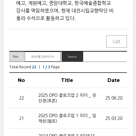
예고
,
계원예고
,
중앙대학교
,
한국예술종합학교
강사를 역임하였으며
,
현재 대전시립교향악단 비
올라 수석으로 활동하고 있다
.
Total Record
22
|
1 / 3
Page
No
Title
Date
2025 DPO 클로즈업 2 리더 _ 유
22
25.06.20
선경(호른)
2025 DPO 클로즈업 1 리더 _ 임
21
25.03.20
재성(첼로)