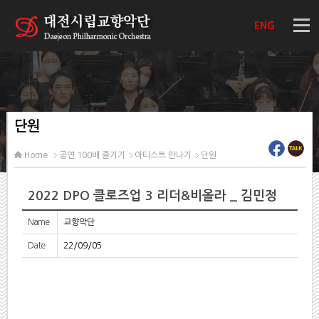
ENG
단원
Home
공연 100배 즐기기
아티스트 만나기
단원
2022 DPO 클로즈업 3 리더&비올라 _ 김민정
Name
교향악단
Date
22/09/05