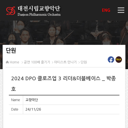
ENG
단원
Home
공연 100배 즐기기
아티스트 만나기
단원
2024 DPO 클로즈업 3 리더&더블베이스 _ 박종
호
Name
교향악단
Date
24/11/26